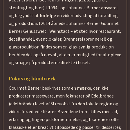
Nebenerwerbs-Betrieb for frugtavl (æbler, pærer,
stenfrugt og bær). I 1994 tog Johannes Berner ansvaret
og begyndte at forfølge en videreudvikling af forædling
og produktion. I 2014 åbnede Johannes Berner Gourmet
Berner Genusswelt i Weinstadt – et sted hvor restaurant,
detailhandel, eventlokaler, Brennerei (brennerei) og
glasproduktion findes som en glas-synlig produktion.
Her blev det også nævnt, at der er mulighed for at opleve
og smage på produkterne direkte i huset.
Fokus og håndværk
Gourmet Berner beskrives som en mærke, der ikke
producerer masseware, men fokuserer på Edelbrände
(edelbrände) lavet af Streuobst fra den lokale region og
videre forædlede likører. Brændene fremstilles med tid,
erfaring og fingerspidsfornemmelse, og likørene er ofte
klassiske eller kreativt tilpassede og passer til desserter,