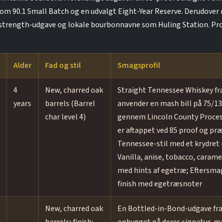
m 90.1 Small Batch og en udvalgt Eight-Year Reserve. Derudover r
sk strength-udgave og lokale bourbonnavne som Huling Station. Pro
Alder
Fad og stil
Smagsprofil
4
New, charred oak
Straight Tennessee Whiskey fr
years
barrels (Barrel
anvender en mash bill på 75/1
char level 4)
gennem Lincoln County Process
er aftappet ved 85 proof og p
Tennessee-stil med et krydret
Vanilla, anise, tobacco, caram
med hints af egetræ; Eftersm
finish med egetræsnoter
New, charred oak
En Bottled-in-Bond-udgave fra