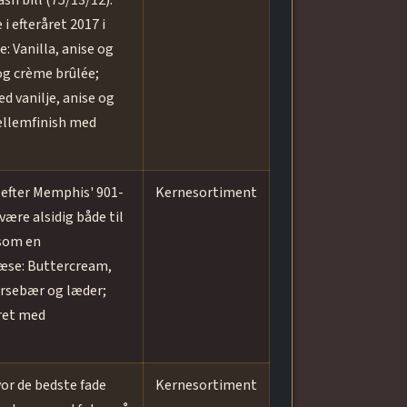
h bill (75/13/12).
 i efteråret 2017 i
: Vanilla, anise og
g crème brûlée;
 vanilje, anise og
ellemfinish med
efter Memphis' 901-
Kernesortiment
ære alsidig både til
 som en
æse: Buttercream,
rsebær og læder;
ret med
or de bedste fade
Kernesortiment