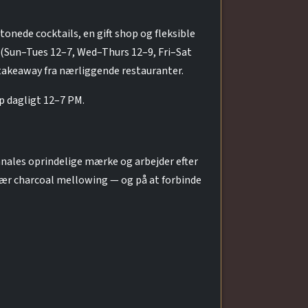
onede cocktails, en gift shop og fleksible
me (Sun–Tues 12–7, Wed–Thurs 12–9, Fri–Sat
takeaway fra nærliggende restauranter.
p dagligt 12–7 PM.
nales oprindelige mærke og arbejder efter
 især charcoal mellowing — og på at forbinde