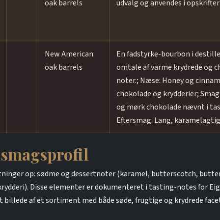
oak barrels
udvalg og anvendes i opskrifter 
New American
En fadstyrke-bourbon i destill
oak barrels
omtale af varme krydrede og 
noter.; Næse: Honey og cinn
chokolade og krydderier; Smag:
og mørk chokolade nævnt i tas
Eftersmag: Lang, karamelagti
 smagsprofil
etninger op: sødme og dessertnoter (karamel, butterscotch, butter
-krydderi). Disse elementer er dokumenteret i tasting-notes for Ei
 billede af et sortiment med både søde, frugtige og krydrede facet