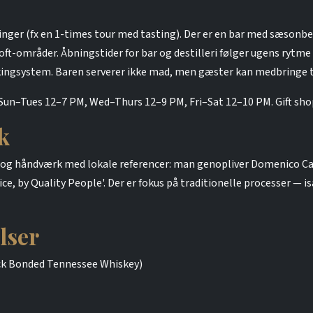
inger (fx en 1-times tour med tasting). Der er en bar med sæsonbet
 loft-områder. Åbningstider for bar og destilleri følger ugens ryt
ookingsystem. Baren serverer ikke mad, men gæster kan medbringe 
: Sun–Tues 12–7 PM, Wed–Thurs 12–9 PM, Fri–Sat 12–10 PM. Gift sho
k
rv og håndværk med lokale referencer: man genopliver Domenico Ca
ice, by Quality People'. Der er fokus på traditionelle processer —
lser
k Bonded Tennessee Whiskey)