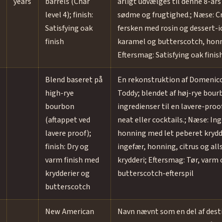
years
barrels (Char
årligt udvælges til denne 8-år
level 4); finish:
sødme og frugtighed.; Næse: C
Satisfying oak
fersken med rosin og dessert-i
finish
karamel og butterscotch, honn
Eftersmag: Satisfying oak finis
Blend baseret på
En rekonstruktion af Domenico
high-rye
Toddy; blendet af høj-rye bou
bourbon
ingredienser til en lavere-proof
(aftappet ved
neat eller cocktails.; Næse: I
lavere proof);
honning med let peberet krydd
finish: Dry og
ingefær, honning, citrus og al
varm finish med
krydderi; Eftersmag: Tør, varm 
krydderier og
butterscotch-efterspil
butterscotch
New American
Navn nævnt som en del af dest