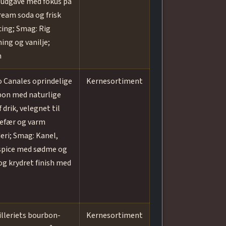
s udgave med fokus på
ream soda og frisk
cing; Smag: Rig
ing og vanilje;
h
 Canales oprindelige
Kernesortiment
rbon med naturlige
 drik, velegnet til
ngefær og varm
eri; Smag: Kanel,
lspice med sødme og
og krydret finish med
illeriets bourbon-
Kernesortiment