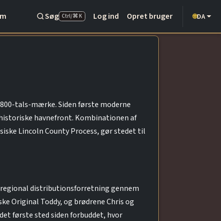
Om
Søg
Log ind
Opret bruger
DA
🌐
Ctrl/⌘ K
 1800-tals-mærke. Siden første moderne
 historiske havnefront. Kombinationen af
iske Lincoln County Process, gør stedet til
regional distributionsforretning gennem
ske Original Toddy, og brødrene Chris og
 det første sted siden forbuddet, hvor