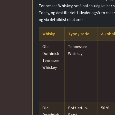
Tennessee Whiskey, små batch-udgivelser so
Toddy, og destilleriet tilbyder også en ca
og via detaildistributører.
Whisky
Type / serie
Alkohol
Old
Tennessee
Dominick
Whiskey
Tennesee
Whiskey
Old
Bottled-in-
50 %