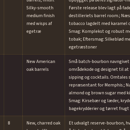
barrels; finish:
opbygget på deres signatur-mas
Silky-smooth
Første release blev lagt på fade
medium finish
destilleriets barrel room.; Næse
med wisps af
tobacco lagdelt med karamel o
egetræ
Smag: Komplekst og robust med
tobak; Eftersmag: Silkeblød m
egetræstoner
New American
Små batch-bourbon navngivet 
oak barrels
områdekode og designet til at v
sipping og cocktails. Omtales
repræsentant for Memphis.; N
almond og brown sugar med ki
Smag: Kirsebær og læder, kryd
bagekrydderier og tørret frugt
8
New, charred oak
Et udvalgt reserve-bourbon, hv