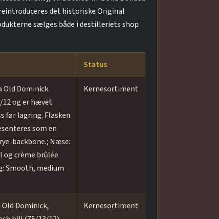
eintroduceres det historiske Original
dukterne sælges både i destilleriets shop
Status
a Old Dominick
Kernesortiment
3/12 og er hævet
 før lagring. Flasken
ræsenteres som en
 rye-backbone.; Næse:
el og crème brûlée
ag: Smooth, medium
 Old Dominick,
Kernesortiment