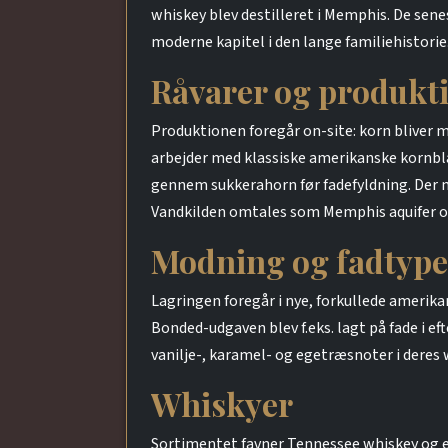
whiskey blev destilleret i Memphis. De sen
moderne kapitel i den lange familiehistorie
Råvarer og produkt
Produktionen foregår on-site: korn bliver m
arbejder med klassiske amerikanske kornbla
gennem sukkerahorn før fadefyldning. Der 
Vandkilden omtales som Memphis aquifer og 
Modning og fadtype
Lagringen foregår i nye, forkullede amerika
Bonded-udgaven blev f.eks. lagt på fade i e
vanilje-, karamel- og egetræsnoter i deres 
Whiskyer
Sortimentet favner Tennessee whiskey og e