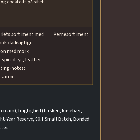
og cocktails på sitet.
eriets sortiment med
Kernesortiment
chokoladeagtige
amon med mørk
 Spiced rye, leather
ting-notes;
g varme
cream), frugtighed (fersken, kirsebær,
ght-Year Reserve, 90.1 Small Batch, Bonded
ter.