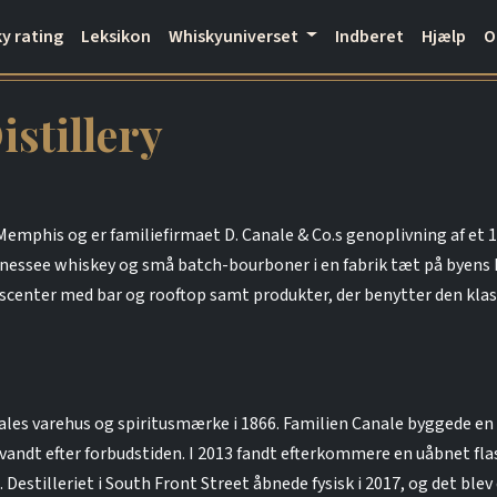
y rating
Leksikon
Whiskyuniverset
Indberet
Hjælp
stillery
Memphis og er familiefirmaet D. Canale & Co.s genoplivning af et
ennessee whiskey og små batch-bourboner i en fabrik tæt på byens
scenter med bar og rooftop samt produkter, der benytter den klass
s varehus og spiritusmærke i 1866. Familien Canale byggede en 
vandt efter forbudstiden. I 2013 fandt efterkommere en uåbnet fla
Destilleriet i South Front Street åbnede fysisk i 2017, og det blev