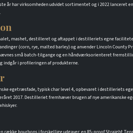
este år har virksomheden udvidet sortimentet og i 2022 lanceret 
.
ion
alet, mashet, destilleret og aftappet i destilleriets egne facilit
ndinger (corn, rye, malted barley) og anvender Lincoln County Pr
nævnes små batch-tilgange og en håndværksorienteret fremstillin
indgår i profileringen af produkterne.
r
nske egetræsfade, typisk char level 4, opbevaret i destilleriets eg
fteråret 2017. Destilleriet fremhæver brugen af nye amerikanske eg
whiskyer.
n række bourbons i forskellige udgaver: en 85-proof Straight Te