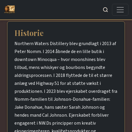
Søg
Historie
Northern Waters Distillery blev grundlagt i 2013 af
Peter Nomm. I 2014 åbnede de en lille butik i
downtown Minocqua – hvor moonshines blev
tilbud, mens whiskyer og bourbons begyndte
aldringsprocessen. I 2018 flyttede de til et større
anlæg ved Highway 51 for at støtte vækst i
produktionen. I 2023 blev ejerskabet overdraget fra
Nomm-familien til Johnson-Donahue-familien:
Jake Donahue, hans søster Sarah Johnson og
hendes mand Cal Johnson. Ejerskabet forbliver
engageret i NW.Ds principper om kreativ
eksperimenteren, kvalitetsprodukter og