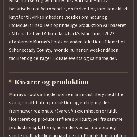
Rush fra 1869 og William Henry Harrison Murrays
beskrivelser af Adirondacks, en fortælling familien aktivt
knytter til virksomhedens værdier om natur og
individuel frihed. Den oprindelige produktion var baseret
i Altona tæt ved Adirondack Park’s Blue Line; i 2022
etablerede Murray’s Fools en anden lokation i Glenville i
Schenectady County, hvor de nu har en weekendåben
facilitet og deltager i lokale events og samarbejder.
Råvarer og produktion
Murray’s Fools arbejder som en farm distillery med lille
skala, small‑batch produktion og en tilgang der
fremhæver regionale råvarer. Virksomheden er fuldt
licenseret og producerer flere spiritustyper fra samme
produktionsplatform, herunder vodka, æblebrandy,
single malt whiskey, aquavit og gin. Produktionsprofilen