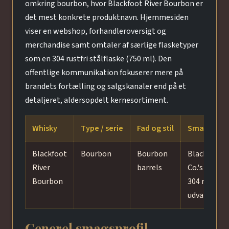
omkring bourbon, hvor Blackfoot River Bourbon er
det mest konkrete produktnavn. Hjemmesiden
viser en webshop, forhandleroversigt og
merchandise samt omtaler af særlige flasketyper
som en 304 rustfri stålflaske (750 ml). Den
offentlige kommunikation fokuserer mere på
brandets fortælling og salgskanaler end på et
detaljeret, aldersopdelt kernesortiment.
Whisky
Type / serie
Fad og stil
Smagsprofi
Blackfoot
Bourbon
Bourbon
Blackfoot R
River
barrels
Co.'s bourb
Bourbon
304 rustfri 
udvalgte bu
Generel smagsprofil