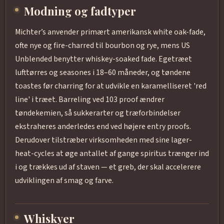
Modning og fadtyper
Michter’s anvender primært amerikansk white oak-fade,
ofte nye og fire-charred til bourbon og rye, mens US
Unblended benytter whiskey-soaked fade. Egetræet
lufttørres og seasones i 18–60 måneder, og tøndene
toastes før charring for at udvikle en karamelliseret 'red
line' i træet. Barreling ved 103 proof ændrer
tøndekemien, så sukkerarter og træforbindelser
ekstraheres anderledes end ved højere entry proofs.
Derudover tilstræber virksomheden med sine lager-
heat-cycles at øge antallet af gange spiritus trænger ind
i og trækkes ud af staven — et greb, der skal accelerere
udviklingen af smag og farve.
Whiskyer