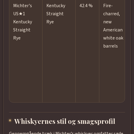
Michter's
Kentucky
42.4 %
Fire-
US★1
Straight
charred,
Kentucky
Rye
new
Straight
American
r
Rye
white oak
é
barrels
Whiskyernes stil og smagsprofil
Gennemgående træk i Michter’s whiskyer omfatter søde,