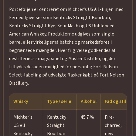
Porteføljen er centreret om Michter’s US★1-linjen med
kerneudgivelser som Kentucky Straight Bourbon,
Kentucky Straight Rye, Sour Mash og US Unblended
American Whiskey. Produkterne udgives som single
barrel eller virkelig små batchs og markedsføres i
begrænsede mængder. Hver frigivelse godkendes af
destilleriets smagspanel og Master Distiller, og der
tilbydes desuden mulighed for personlig Fort Nelson
Select-labeling på udvalgte flasker købt på Fort Nelson
Distillery.
Whisky
Type / serie
Alkohol
Fad og stil
Michter's
Kentucky
45.7 %
Fire-
US★1
Straight
charred,
Kentucky
Bourbon
new