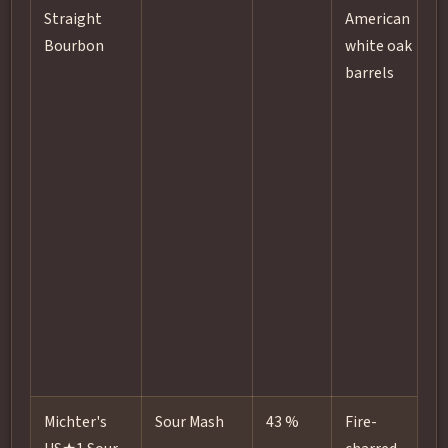
Straight
American
Bourbon
white oak
barrels
p
f
f
Michter's
Sour Mash
43 %
Fire-