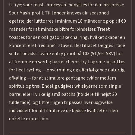
til rye; sour mash-processen benyttes for den historiske
Sour Mash-profil. Til tønder kræves air-seasoned
egetræ, der lufttørres i minimum 18 måneder og op til 60
måneder for at mindske bitre forbindelser. Træet
toastes før den obligatoriske charring, hvilket skaber en
koncentreret ‘red line’ i staven. Destillatet lægges i fade
ved et bevidst lavere entry proof på 103 (51,5% ABV) for
at fremme en særlig barrel chemistry. Lagrene udsættes
for heat cycling — opvarmning og efterfølgende naturlig
afkøling — for at stimulere gentagne cykler mellem
spiritus og træ. Endelig udgives whiskyerne som single
barrel eller i virkelig små batchs (holdere til højst 20
fulde fade), og filtreringen tilpasses hver udgivelse
individuelt for at fremhæve de bedste kvaliteter i den
enkelte expression.