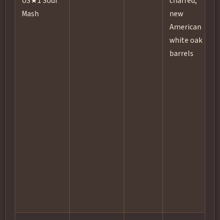
US★1 Sour
charred,
Mash
new
American
white oak
barrels