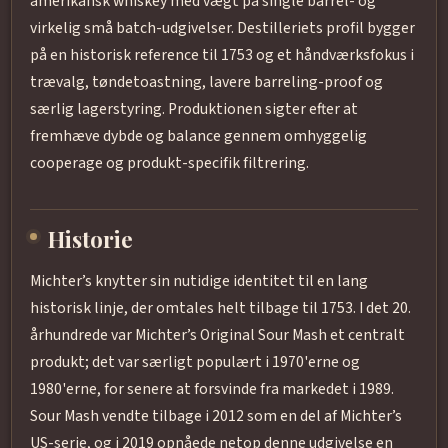
amerikansk whiskey med vægt på single barrel- og
virkelig små batch-udgivelser. Destilleriets profil bygger
på en historisk reference til 1753 og et håndværksfokus i
trævalg, tøndetoastning, lavere barreling-proof og
særlig lagerstyring. Produktionen sigter efter at
fremhæve dybde og balance gennem omhyggelig
cooperage og produkt-specifik filtrering.
Historie
Michter’s knytter sin nutidige identitet til en lang
historisk linje, der omtales helt tilbage til 1753. I det 20.
århundrede var Michter’s Original Sour Mash et centralt
produkt; det var særligt populært i 1970'erne og
1980'erne, for senere at forsvinde fra markedet i 1989.
Sour Mash vendte tilbage i 2012 som en del af Michter’s
US-serie, og i 2019 opnåede netop denne udgivelse en