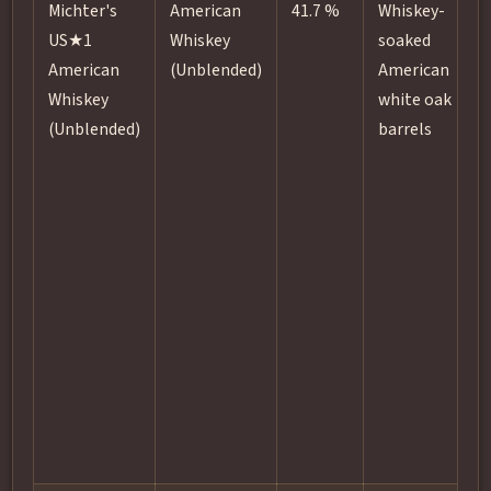
Michter's
American
41.7 %
Whiskey-
US★1
Whiskey
soaked
American
(Unblended)
American
Whiskey
white oak
(Unblended)
barrels
p
f