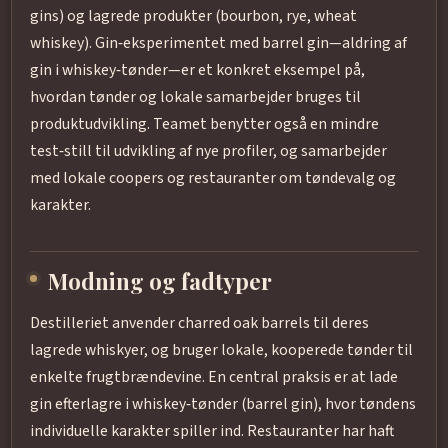
gins) og lagrede produkter (bourbon, rye, wheat
whiskey). Gin‑eksperimentet med barrel gin—aldring af
gin i whiskey‑tønder—er et konkret eksempel på,
hvordan tønder og lokale samarbejder bruges til
produktudvikling. Teamet benytter også en mindre
test‑still til udvikling af nye profiler, og samarbejder
med lokale coopers og restauranter om tøndevalg og
karakter.
Modning og fadtyper
Destilleriet anvender charred oak barrels til deres
lagrede whiskyer, og bruger lokale, kooperede tønder til
enkelte frugtbrændevine. En central praksis er at lade
gin efterlagre i whiskey‑tønder (barrel gin), hvor tøndens
individuelle karakter spiller ind. Restauranter har haft