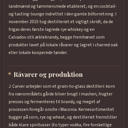
landmænd og tømmersmede etableret, og en cocktail‑
og tasting‑lounge indrettet i den gamle bilforretning. I
november 2015 tog destilleriet et vigtigt skridt, da de
frigav deres første lagrede rye whiskey og en
Calvados‑stil æblebrandy, begge fremhævet som
produkter lavet på lokale råvarer og lagret i charred oak
eller lokale kooperede tønder.
Råvarer og produktion
J. Carver arbejder som et grain‑to‑glass destilleri: korn
fra nærområdets gårde bliver brugt i mashen, frugter
presses og fermenteres til brandy, og meget af
processen foregår onsite i Waconia. Kernesortimentet
bygger på corn, rye og wheat, og destilleriet fremstiller
både klare spiritusser (to typer vodka, fire forskellige