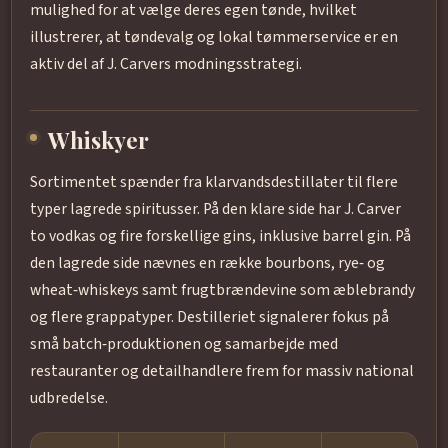
mulighed for at vælge deres egen tønde, hvilket
illustrerer, at tøndevalg og lokal tømmerservice er en
aktiv del af J. Carvers modningsstrategi.
Whiskyer
Sortimentet spænder fra klarvandsdestillater til flere
typer lagrede spiritusser. På den klare side har J. Carver
to vodkas og fire forskellige gins, inklusive barrel gin. På
den lagrede side nævnes en række bourbons, rye‑ og
wheat‑whiskeys samt frugtbrændevine som æblebrandy
og flere grappatyper. Destilleriet signalerer fokus på
små batch‑produktionen og samarbejde med
restauranter og detailhandlere frem for massiv national
udbredelse.