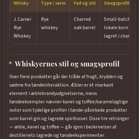
Whisky
Type / serie
Fad og stil
Smagsprofil
J. Carver
Rye
Charred
Small‑batch rye
Rye
whiskey
oak barrel
lokale korn (70%
Whiskey
lagret i charred 
Whiskyernes stil og smagsprofil
Over flere produkter går der tråde af frugt, krydderi og
sødme fra tøndeinteraktion. Æbler er et markant
element i æblebrandyudgivelserne, mens
tøndeeksempler nævner kanel og toffee/karamelagtige
noter som tydelige profiler i tønde‑påvirkede produkter
som barrel gin og lagrede spiritusser. Disse tre retninger
— æble, kanel og toffee — går igen i beskrivelser af
destilleriets lagrede og tøndeeksperimenter.