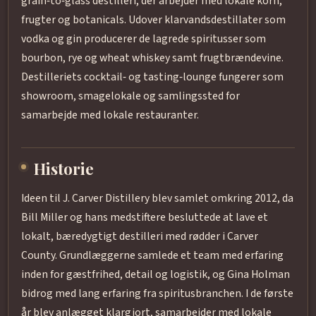
grain‑to‑glass destilleri, der arbejder med lokale korn,
frugter og botanicals. Udover klarvandsdestillater som
vodka og gin producerer de lagrede spiritusser som
bourbon, rye og wheat whiskey samt frugtbrændevine.
Destilleriets cocktail‑ og tasting‑lounge fungerer som
showroom, smagelokale og samlingssted for
samarbejde med lokale restauranter.
Historie
Ideen til J. Carver Distillery blev samlet omkring 2012, da
Bill Miller og hans medstiftere besluttede at lave et
lokalt, bæredygtigt destilleri med rødder i Carver
County. Grundlæggerne samlede et team med erfaring
inden for gæstfrihed, detail og logistik, og Gina Holman
bidrog med lang erfaring fra spiritusbranchen. I de første
år blev anlægget klargjort, samarbejder med lokale