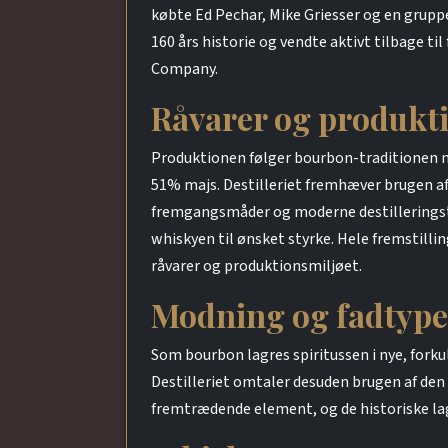
købte Ed Pechar, Mike Griesser og en gruppe
160 års historie og vendte aktivt tilbage ti
Company.
Råvarer og produkt
Produktionen følger bourbon-traditionen 
51% majs. Destilleriet fremhæver brugen af 
fremgangsmåder og moderne destilleringstek
whiskyen til ønsket styrke. Hele fremstilli
råvarer og produktionsmiljøet.
Modning og fadtype
Som bourbon lagres spiritussen i nye, fork
Destilleriet omtaler desuden brugen af den r
fremtrædende element, og de historiske lag