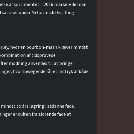
delse af sortimentet. I 2016 markerede man
rtsat sker under McCormick Distilling
arley, hvor en bourbon-mash kræver mindst
 kombination af tidsprøvede
fter modning anvendes til at bringe
inger, hvor besøgende får et indtryk af både
mindst to års lagring i sådanne fade.
inger er duften fra aldrende fade et