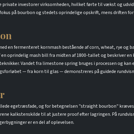
 private investorer virksomheden, hvilket førte til vækst og udvi
l fokus på bourbon og stedets oprindelige opskrift, mens driften fo
ion
med en fermenteret kornmash bestående af corn, wheat, rye og b
en oprindelig mash bill fra midten af 1800-tallet og beskriver en
nikker. Vandet fra limestone spring bruges i processen og kan e
ngsforløbet — fra korn til glas — demonstreres på guidede rundvisn
r
ullede egetræsfade, og for betegnelsen "straight bourbon" kræves 
ene kalkstenskilde til at justere proof efter lagringen. På rundvisn
erbygninger er en del af oplevelsen.