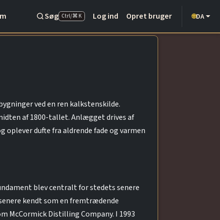
Om
Søg
Log ind
Opret bruger
DA
🌐
Ctrl/⌘ K
bygninger ved en ren kalkstenskilde.
midten af 1800-tallet. Anlægget drives af
g oplever dufte fra aldrende fade og varmen
undament blev centralt for stedets senere
ev senere kendt som en fremtrædende
 som McCormick Distilling Company. I 1993