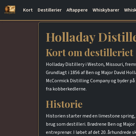
Kort
Destillerier
Aftappere
Whiskybarer
Whisk
Holladay Distill
Kort om destilleriet
Holladay Distillery i Weston, Missouri, fre
Grundlagt i 1856 af Ben og Major David Holla
McCormick Distilling Company og byder på gu
fra kobberkedlerne.
Historie
Historien starter med en limestone spring,
brug som destilleri. Brødrene Ben og Majo
entreprenør. I løbet af det 20. århundrede 