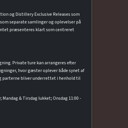
ion og Distillery Exclusive Releases som
t som separate samlinger og oplevelser på
imentet præsenteres klart som centreret
ning. Private ture kan arrangeres efter
bygninger, hvor gæster oplever både synet af
g parterne bliver underrettet i henhold til
00; Mandag & Tirsdag lukket; Onsdag 11:00 -