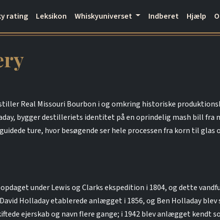
y rating
Leksikon
Whiskyuniverset
Indberet
Hjælp
ery
mstiller Real Missouri Bourbon i og omkring historiske produktions
day, bygger destilleriets identitet på en oprindelig mash bill fra 
idede ture, hvor besøgende ser hele processen fra korn til glas o
 opdaget under Lewis og Clarks ekspedition i 1804, og dette vandf
r David Holladay etablerede anlægget i 1856, og Ben Holladay bl
skiftede ejerskab og navn flere gange; i 1942 blev anlægget kendt