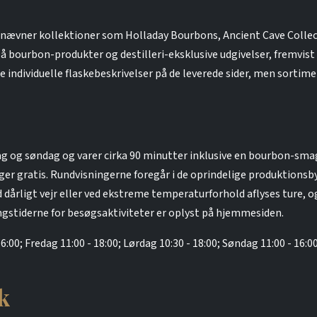
nævner kollektioner som Holladay Bourbons, Ancient Cave Collect
på bourbon-produkter og destilleri-eksklusive udgivelser, fremvis
rede individuelle flaskebeskrivelser på de leverede sider, men sort
ag og søndag og varer cirka 90 minutter inklusive en bourbon-smag
ager gratis. Rundvisningerne foregår i de oprindelige produktions
 dårligt vejr eller ved ekstreme temperaturforhold aflyses ture, o
ingstiderne for besøgsaktiviteter er oplyst på hjemmesiden.
6:00; Fredag 11:00 - 18:00; Lørdag 10:30 - 18:00; Søndag 11:00 - 16:
k