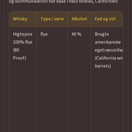
og kommunikation har base i Paso Robles, Californien.
Whisky
Type / serie
Alkohol
Fad og stil
Highspire
Rye
40 %
Brugte
100% Rye
amerikanske
(80
egetræsvinfade
Proof)
(California wine
barrels)