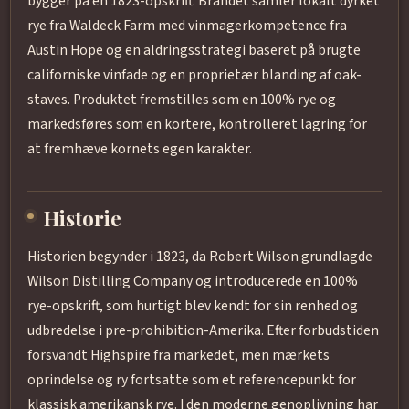
bygger på en 1823-opskrift. Brandet samler lokalt dyrket
rye fra Waldeck Farm med vinmagerkompetence fra
Austin Hope og en aldringsstrategi baseret på brugte
californiske vinfade og en proprietær blanding af oak-
staves. Produktet fremstilles som en 100% rye og
markedsføres som en kortere, kontrolleret lagring for
at fremhæve kornets egen karakter.
Historie
Historien begynder i 1823, da Robert Wilson grundlagde
Wilson Distilling Company og introducerede en 100%
rye-opskrift, som hurtigt blev kendt for sin renhed og
udbredelse i pre-prohibition-Amerika. Efter forbudstiden
forsvandt Highspire fra markedet, men mærkets
oprindelse og ry fortsatte som et referencepunkt for
klassisk amerikansk rye. I den moderne genoplivning har