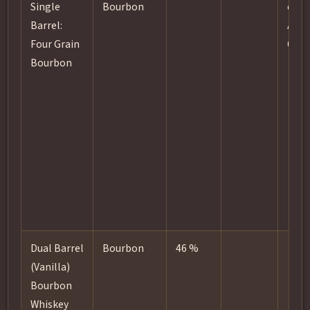
Single
Bourbon
char
Barrel:
Amer
Four Grain
Oak
Bourbon
Dual Barrel
Bourbon
46 %
(Vanilla)
Bourbon
Whiskey