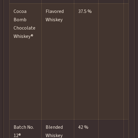
Cocoa
Flavored
37.5 %
Bomb
Whiskey
Chocolate
Whiskey®
Batch No.
Blended
42 %
12®
Whiskey