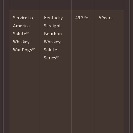
Service to
Kentucky
49.3 %
5 Years
America
Straight
Salute™
Bourbon
Whiskey -
Whiskey;
War Dogs™
Salute
Series™