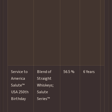
Service to
Blend of
56.5 %
6 Years
America
Straight
Salute™
Whiskeys;
USA 250th
Salute
Birthday
Series™