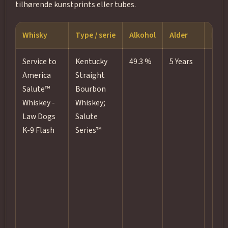
tilhørende kunstprints eller tubes.
Whisky
Type / serie
Alkohol
Alder
Fad o
Service to
Kentucky
49.3 %
5 Years
America
Straight
Salute™
Bourbon
Whiskey -
Whiskey;
Law Dogs
Salute
K-9 Flash
Series™