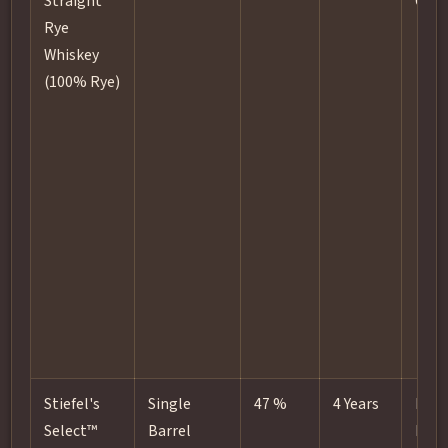
Straight
Oak
Rye
Whiskey
(100% Rye)
Stiefel's
Single
47 %
4 Years
New
Select™
Barrel
heav