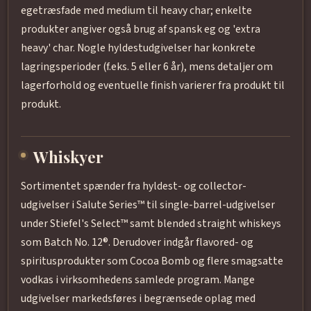
egetræsfade med medium til heavy char; enkelte
produkter angiver også brug af spansk eg og 'extra
heavy' char. Nogle hyldestudgivelser har konkrete
lagringsperioder (f.eks. 5 eller 6 år), mens detaljer om
lagerforhold og eventuelle finish varierer fra produkt til
produkt.
Whiskyer
Sortimentet spænder fra hyldest- og collector-
udgivelser i Salute Series™ til single-barrel-udgivelser
under Stiefel's Select™ samt blended straight whiskeys
som Batch No. 12®. Derudover indgår flavored- og
spiritusprodukter som Cocoa Bomb og flere smagsatte
vodkas i virksomhedens samlede program. Mange
udgivelser markedsføres i begrænsede oplag med