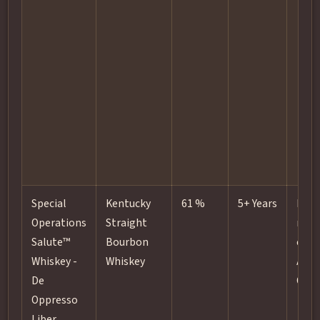
Special
Kentucky
61 %
5+ Years
New
Operations
Straight
med
Salute™
Bourbon
char
Whiskey -
Whiskey
Amer
De
Oak
Oppresso
Liber