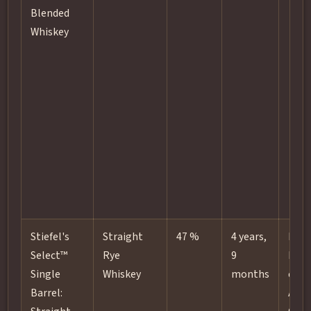
Blended
Whiskey
Stiefel's
Straight
47 %
4 years,
New
Select™
Rye
9
heav
Single
Whiskey
months
char
Barrel:
Amer