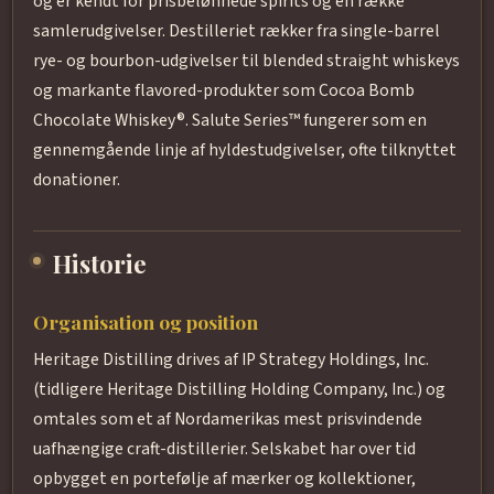
og er kendt for prisbelønnede spirits og en række
samlerudgivelser. Destilleriet rækker fra single-barrel
rye- og bourbon-udgivelser til blended straight whiskeys
og markante flavored-produkter som Cocoa Bomb
Chocolate Whiskey®. Salute Series™ fungerer som en
gennemgående linje af hyldestudgivelser, ofte tilknyttet
donationer.
Historie
Organisation og position
Heritage Distilling drives af IP Strategy Holdings, Inc.
(tidligere Heritage Distilling Holding Company, Inc.) og
omtales som et af Nordamerikas mest prisvindende
uafhængige craft-distillerier. Selskabet har over tid
opbygget en portefølje af mærker og kollektioner,