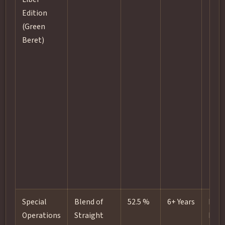
Edition
(Green
Beret)
Special
Blend of
52.5 %
6+ Years
New
Operations
Straight
heav