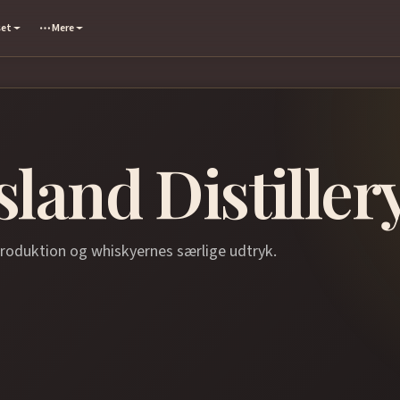
set
Mere
land Distiller
produktion og whiskyernes særlige udtryk.