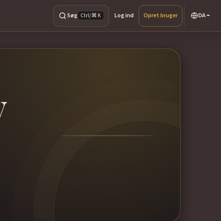
Søg
Log ind
Opret bruger
DA
Ctrl/⌘ K
y