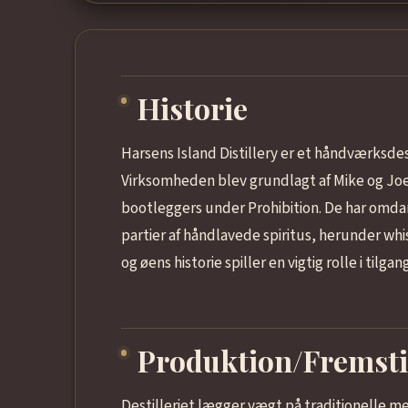
Historie
Harsens Island Distillery er et håndværksdest
Virksomheden blev grundlagt af Mike og Joe 
bootleggers under Prohibition. De har omdan
partier af håndlavede spiritus, herunder whi
og øens historie spiller en vigtig rolle i tilg
Produktion/Fremsti
Destilleriet lægger vægt på traditionelle me