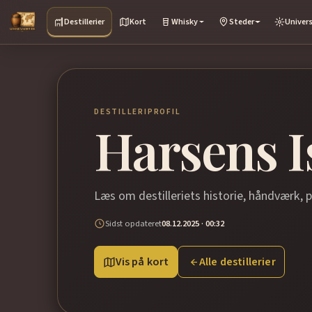
Destillerier
Kort
Whisky
Steder
Univer
DESTILLERIPROFIL
Harsens Is
Læs om destilleriets historie, håndværk, 
Sidst opdateret
08.12.2025 · 00:32
Vis på kort
Alle destillerier