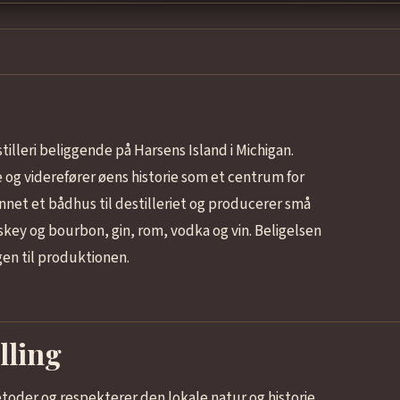
illeri beliggende på Harsens Island i Michigan.
og viderefører øens historie som et centrum for
net et bådhus til destilleriet og producerer små
skey og bourbon, gin, rom, vodka og vin. Beligelsen
angen til produktionen.
lling
toder og respekterer den lokale natur og historie,