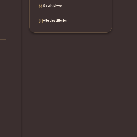
Se whiskyer
Alle destillerier