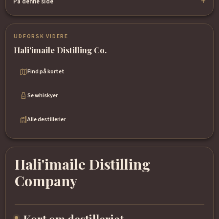
På denne side
UDFORSK VIDERE
Hali'imaile Distilling Co.
Find på kortet
Se whiskyer
Alle destillerier
Hali'imaile Distilling
Company