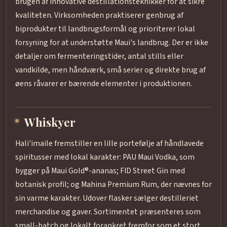
brugen af innovative destillationsteknikker for at sikre
kvaliteten. Virksomheden praktiserer genbrug af
biprodukter til landbrugsformål og prioriterer lokal
forsyning for at understøtte Maui's landbrug. Der er ikke
detaljer om fermenteringstider, antal stills eller
vandkilde, men håndværk, små serier og direkte brug af
øens råvarer er bærende elementer i produktionen.
Whiskyer
Hali'imaile fremstiller en lille portefølje af håndlavede
spiritusser med lokal karakter: PAU Maui Vodka, som
bygger på Maui Gold®-ananas; FID Street Gin med
botanisk profil; og Mahina Premium Rum, der nævnes for
sin varme karakter. Udover flasker sælger destilleriet
merchandise og gaver. Sortimentet præsenteres som
small-batch og lokalt forankret fremfor som et stort,