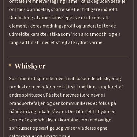
omtale fremhæver lagring i amerikansk eg uden detaljer
om fads oprindelse, størrelse eller tidligere indhold.
Denne brug af amerikansk egetræ er et centralt
element i deres modningsprofil og understøtter de
udmeldte karakteristika som 'rich and smooth' og en
lang sød finish med et strejf af krydret varme.
Whiskyer
Sortimentet spænder over maltbaserede whiskyer og
produkter med reference til irsk tradition, suppleret af
andre spiritusser. På sitet nævnes flere navne i
brandporteføljen og der kommunikeres et fokus på
håndværk og lokale råvarer. Destilleriet tilbyder en
kerne af egne whiskyer i kombination med øvrige
spiritusser og særlige udgivelser via deres egne
salgskanaler og smagslokale.