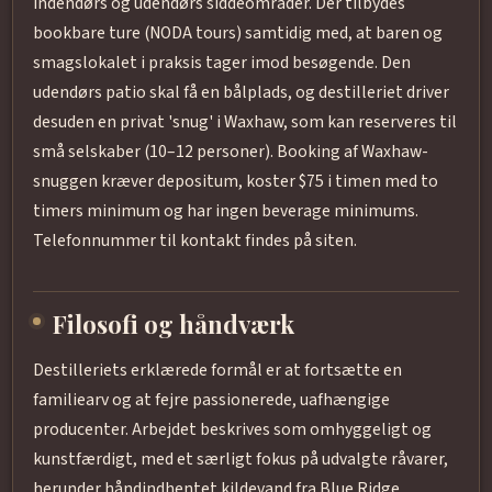
indendørs og udendørs siddeområder. Der tilbydes
bookbare ture (NODA tours) samtidig med, at baren og
smagslokalet i praksis tager imod besøgende. Den
udendørs patio skal få en bålplads, og destilleriet driver
desuden en privat 'snug' i Waxhaw, som kan reserveres til
små selskaber (10–12 personer). Booking af Waxhaw-
snuggen kræver depositum, koster $75 i timen med to
timers minimum og har ingen beverage minimums.
Telefonnummer til kontakt findes på siten.
Filosofi og håndværk
Destilleriets erklærede formål er at fortsætte en
familiearv og at fejre passionerede, uafhængige
producenter. Arbejdet beskrives som omhyggeligt og
kunstfærdigt, med et særligt fokus på udvalgte råvarer,
herunder håndindhentet kildevand fra Blue Ridge