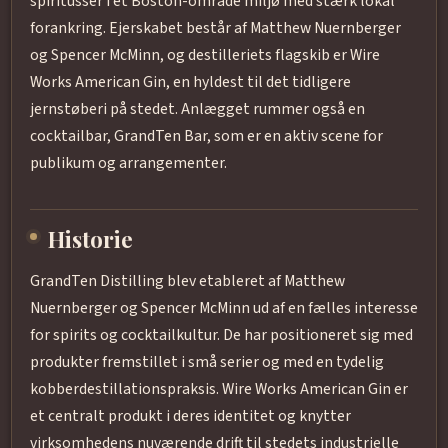
spiritusser i et Boston-område miljø med stærk lokal
forankring. Ejerskabet består af Matthew Nuernberger
og Spencer McMinn, og destilleriets flagskib er Wire
Works American Gin, en hyldest til det tidligere
jernstøberi på stedet. Anlægget rummer også en
cocktailbar, GrandTen Bar, som er en aktiv scene for
publikum og arrangementer.
Historie
GrandTen Distilling blev etableret af Matthew
Nuernberger og Spencer McMinn ud af en fælles interesse
for spirits og cocktailkultur. De har positioneret sig med
produkter fremstillet i små serier og med en tydelig
kobberdestillationspraksis. Wire Works American Gin er
et centralt produkt i deres identitet og knytter
virksomhedens nuværende drift til stedets industrielle