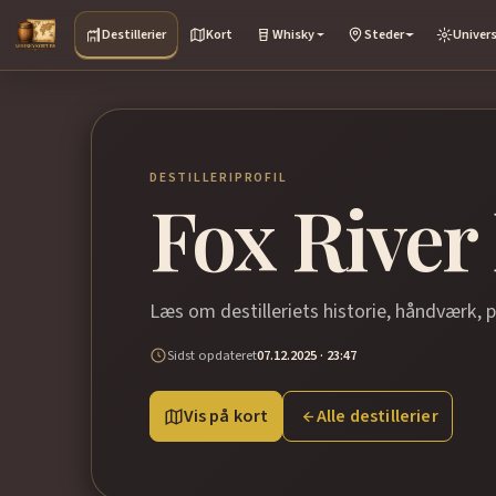
Destillerier
Kort
Whisky
Steder
Univer
DESTILLERIPROFIL
Fox River 
Læs om destilleriets historie, håndværk, 
Sidst opdateret
07.12.2025 · 23:47
Vis på kort
Alle destillerier