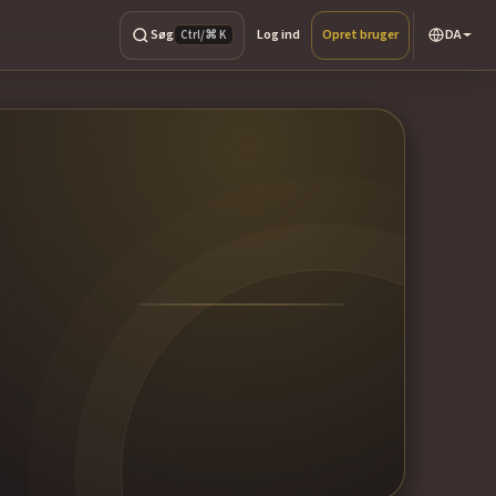
Søg
Log ind
Opret bruger
DA
Ctrl/⌘ K