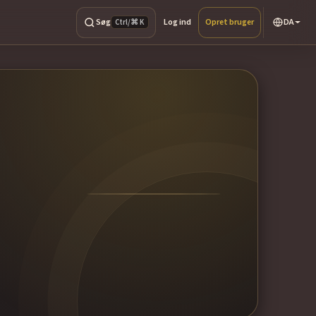
Søg
Log ind
Opret bruger
DA
Ctrl/⌘ K