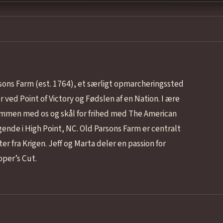
rsons Farm (est. 1764), et særligt opmarcheringssted
ved Point of Victory og Fødslen af en Nation. I ære
 sammen med os og skål for frihed med The American
iggende i High Point, NC. Old Parsons Farm er centralt
er fra Krigen. Jeff og Marta deler en passion for
oper’s Cut.