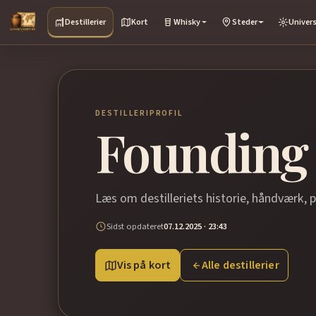
Destillerier
Kort
Whisky
Steder
Univer
DESTILLERIPROFIL
Founding 
Læs om destilleriets historie, håndværk, 
Sidst opdateret
07.12.2025 · 23:43
Vis på kort
Alle destillerier