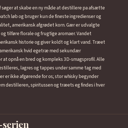
f søger at skabe en ny måde at destillere pa afsætte
 batch løb og bruger kun de fineste ingredienser og
valitet, amerikansk afgrødet korn. Gær er udvalgte
 og tilføre florale og frugtige aromaer. Vandet
rikansk historie og giver koldt og klart vand. Træet
y amerikansk hvid egetræ med sekundær
 for at opnå en bred og kompleks 3D-smagsprofil. Alle
destilleres, lagres og tappes under samme tag med
r er ikke afgørende for os; stor whisky begynder
m destilleren, spiritussen og træets eg findes i hver
-serien