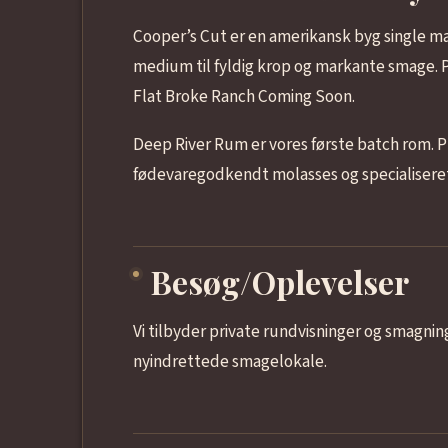
Cooper’s Cut er en amerikansk byg single mal
medium til fyldig krop og markante smage. P
Flat Broke Ranch Coming Soon.
Deep River Rum er vores første batch rom. P
fødevaregodkendt molasses og specialiseret
Besøg/Oplevelser
Vi tilbyder private rundvisninger og smagnin
nyindrettede smagelokale.