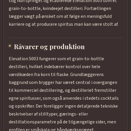
tog hun springet og etablerede Elevation 5003 som et
grain-to-bottle, kvindeejet destilleri. Fortællingen
lægger vægt på ønsket om at følge en meningsfuld
karriere og at producere spiritus man kan være stolt af.
Råvarer og produktion
Elevation 5003 fungerer som et grain-to-bottle
destilleri, hvilket indebærer kontrol over hele
værdikæden fra korn til flaske. Grundlæggerens
baggrund som brygger har været central i overgangen
til kommerciel destillering, og destilleriet fremstiller
egne spiritusser, som også anvendes i stedets cocktails
og opskrifter. Der foreligger ingen detaljerede tekniske
beskrivelser af stilltyper, gærings- eller
destillationsparametre på de tilgængelige sider, men
profilen er småskala og håndværkspræget.