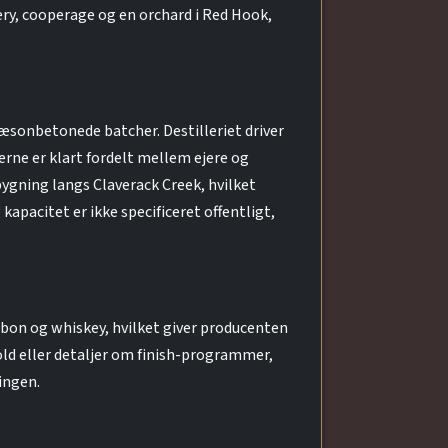
ry, cooperage og en orchard i Red Hook,
sæsonbetonede batcher. Destilleriet driver
erne er klart fordelt mellem ejere og
bygning langs Claverack Creek, hvilket
apacitet er ikke specificeret offentligt,
urbon og whiskey, hvilket giver producenten
hold eller detaljer om finish-programmer,
ingen.