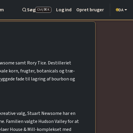
Om
Søg
Log ind
Opret bruger
DA
🌐
Ctrl/⌘ K
Newsome samt Rory Tice. Destilleriet
le korn, frugter, botanicals og træ-
ggede fade til lagring af bourbon og
kreative valg, Stuart Newsome har en
ne. Familien valgte Hudson Valley for at
selaer House & Mill-komplekset med