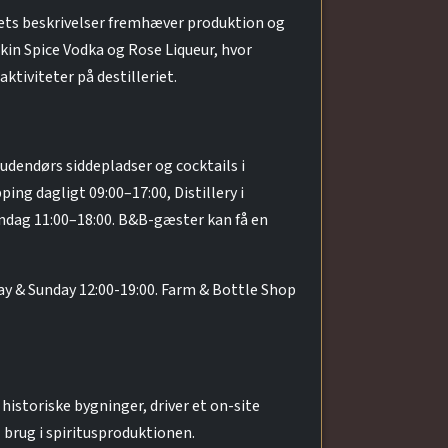
tets beskrivelser fremhæver produktion og
in Spice Vodka og Rose Liqueur, hvor
ktiviteter på destilleriet.
/udendørs siddepladser og cocktails i
g dagligt 09:00–17:00, Distillery i
ndag 11:00–18:00. B&B-gæster kan få en
rday & Sunday 12:00-19:00. Farm & Bottle Shop
historiske bygninger, driver et on-site
 brug i spiritusproduktionen.