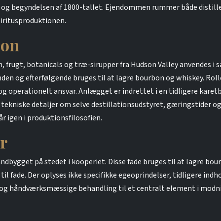
t og begyndelsen af 1800-tallet. Ejendommen rummer både distille
spiritusproduktionen.
ion
, frugt, botanicals og træ-sirupper fra Hudson Valley anvendes i 
nden og efterfølgende bruges til at lagre bourbon og whiskey. Roll
 operationelt ansvar. Anlægget er indrettet i en tidligere karet
tekniske detaljer om selve destillationsudstyret, gæringstider og k
 igen i produktionsfilosofien.
r
ndbygget på stedet i kooperiet. Disse fade bruges til at lagre bo
il fade. Der oplyses ikke specifikke egeoprindelser, tidligere ind
 og håndværksmæssige behandling til et centralt element i modn