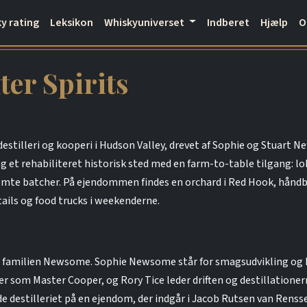
y rating
Leksikon
Whiskyuniverset
Indberet
Hjælp
er Spirits
destilleri og kooperi i Hudson Valley, drevet af Sophie og Stuart 
 rehabiliteret historisk sted med en farm-to-table tilgang: loka
mte batcher. På ejendommen findes en orchard i Red Hook, håndby
ils og food trucks i weekenderne.
 familien Newsome. Sophie Newsome står for smagsudvikling og 
er som Master Cooper, og Rory Tice leder driften og destillationer
 destilleriet på en ejendom, der indgår i Jacob Rutsen van Rens