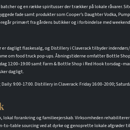
atcher og en række spiritusser der trækker på lokale råvarer. Si
byggede fade samt produkter som Cooper’s Daughter Vodka, Pumpk
foregår primært fra gårdens butikker og i forbindelse med weekenda
r dagligt flaskesalg, og Distillery i Claverack tilbyder indendørs
me om food truck pop-ups. Åbningstiderne omfatter Bottle Shoppin
ndag 12:00–19:00 samt Farm & Bottle Shop i Red Hook torsdag–ma
sker dagligt.
aily: 9:00-17:00. Distillery in Claverack: Friday 16:00-20:00; Satu
k
 lokal forankring og familieejerskab. Virksomheden rehabiliterer 
rm-to-table sourcing ved at dyrke og genoprette lokale afgrøder til