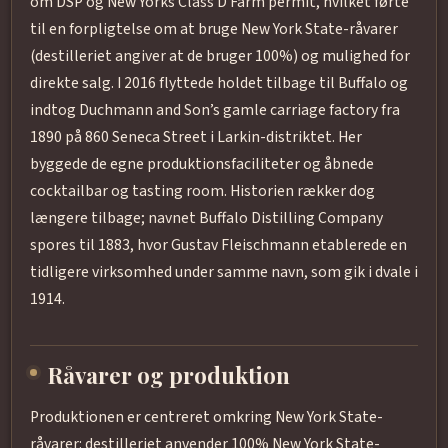
om DSP og New Yorks Class D Farm permit, hvilket førte
til en forpligtelse om at bruge New York State-råvarer
(destilleriet angiver at de bruger 100%) og mulighed for
direkte salg. I 2016 flyttede holdet tilbage til Buffalo og
indtog Duchmann and Son’s gamle carriage factory fra
1890 på 860 Seneca Street i Larkin-distriktet. Her
byggede de egne produktionsfaciliteter og åbnede
cocktailbar og tasting room. Historien rækker dog
længere tilbage; navnet Buffalo Distilling Company
spores til 1883, hvor Gustav Fleischmann etablerede en
tidligere virksomhed under samme navn, som gik i dvale i
1914.
Råvarer og produktion
Produktionen er centreret omkring New York State-
råvarer: destilleriet anvender 100% New York State-