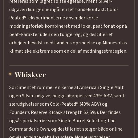
refereres som lagret i disse egefade, mens Silver-
udgaven kun gennemgår en let tøndekontakt. Cold-
Peated®-eksperimenterne anvender korte
modningsforløb kombineret med lokal peat for at opnå
peat-karakter uden den tunge røg, og destilleriet
arbejder bevidst med tøndens oprindelse og Minnesotas
klimatiske ekstreme som en del af modningsstrategien.
Whiskyer
Sortimentet rummer en kerne af American Single Malt
og en Silver-udgave, begge aftappet ved 43% ABV, samt
særudgivelser som Cold-Peated® (43% ABV) og
Founder's Reserve 3 (cask strength 62,5%). Der findes
også specialserier som Single Barrel Select og The
Commander's Own, og destilleriet sælger både online
og via udvalgte detailhandlere. Nogle udgivelser