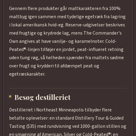
Gennem flere produkter går maltkarakteren fra 100%
maltbyg igen sammen med tydelige egetræk fra lagring
i lokal amerikansk hvid-eg. Reserve-udgivelser beskrives
med frugtige og krydrede lag, mens The Commander's
Own angives at have vanilje- og karamelnoter. Cold-
Peated®-linjen tilføjer en jordet, peat-influeret retning
uden tung røg, så helheden spænder fra maltets sødme
over frugt og krydderi til afdæmpet peat og
egetræskarakter.
Besøg destilleriet
Destilleriet i Northeast Minneapolis tilbyder flere
betalte oplevelser: en standard Distillery Tour & Guided
Tasting ($35) med rundvisning ved 1000-gallon stillen og
en smagning af American, Silver og Cold-Peated®; en