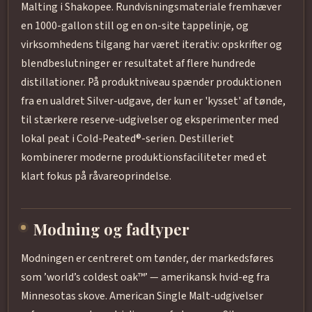
Malting i Shakopee. Rundvisningsmateriale fremhæver
en 1000-gallon still og en on-site tappelinje, og
virksomhedens tilgang har været iterativ: opskrifter og
blendbeslutninger er resultatet af flere hundrede
distillationer. På produktniveau spænder produktionen
fra en ualdret Silver-udgave, der kun er 'kysset' af tønde,
til stærkere reserve-udgivelser og eksperimenter med
lokal peat i Cold-Peated®-serien. Destilleriet
kombinerer moderne produktionsfaciliteter med et
klart fokus på råvareoprindelse.
Modning og fadtyper
Modningen er centreret om tønder, der markedsføres
som ’world’s coldest oak™’ — amerikansk hvid-eg fra
Minnesotas skove. American Single Malt-udgivelser