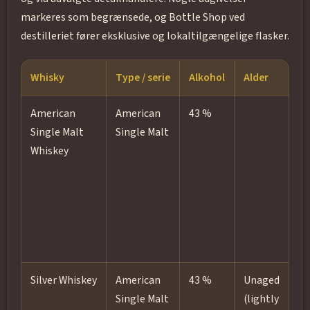
markeres som begrænsede, og Bottle Shop ved
destilleriet fører eksklusive og lokaltilgængelige flasker.
Whisky
Type / serie
Alkohol
Alder
Fa
American
American
43 %
Am
Single Malt
Single Malt
wh
Whiskey
("
co
oa
Silver Whiskey
American
43 %
Unaged
Li
Single Malt
(lightly
ki