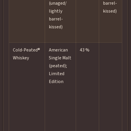
(unaged/
barrel-
pr
lightly
kissed)
ag
barrel-
kissed)
Cold-Peated®
American
43 %
Sh
Whiskey
Single Malt
ca
(peated);
(e
Limited
fo
Edition
Pe
rø