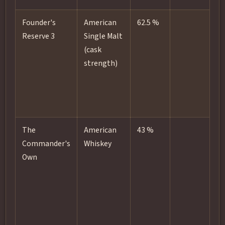
Founder's
American
62.5 %
Hå
Reserve 3
Single Malt
fa
(cask
st
strength)
re
The
American
43 %
No
Commander's
Whiskey
Own