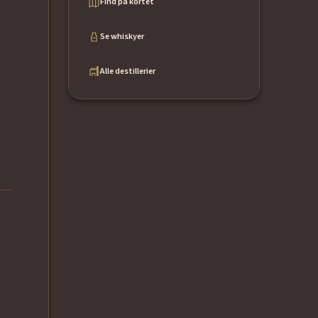
Find på kortet
Se whiskyer
Alle destillerier