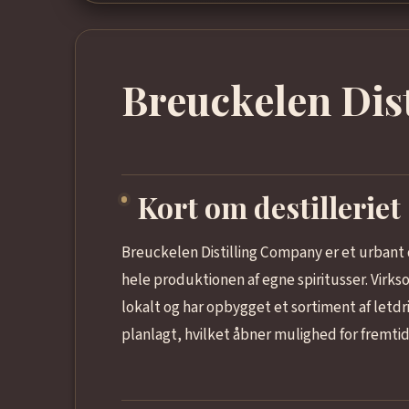
Breuckelen Dis
Kort om destilleriet
Breuckelen Distilling Company er et urbant d
hele produktionen af egne spiritusser. Virks
lokalt og har opbygget et sortiment af letd
planlagt, hvilket åbner mulighed for fremti