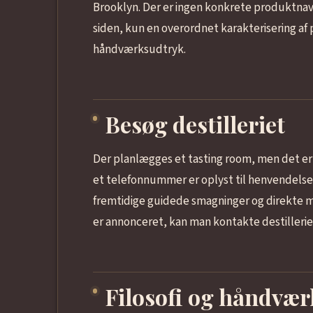
Brooklyn. Der er ingen konkrete produktnavne
siden, kun en overordnet karakterisering a
håndværksudtryk.
Besøg destilleriet
Der planlægges et tasting room, men det e
et telefonnummer er oplyst til henvendelser,
fremtidige guidede smagninger og direkte m
er annonceret, kan man kontakte destilleriet 
Filosofi og håndvær