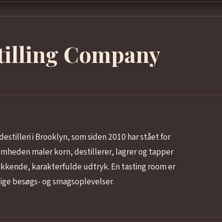
tilling Company
estilleri i Brooklyn, som siden 2010 har stået for
omheden maler korn, destillerer, lagrer og tapper
rikkende, karakterfulde udtryk. En tasting room er
dige besøgs- og smagsoplevelser.