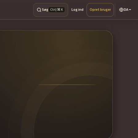
Søg
Log ind
Opret bruger
DA
Ctrl/⌘ K