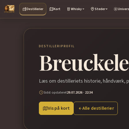
Destillerier
Kort
Whisky
Steder
Univer
DESTILLERIPROFIL
Breuckelen
Læs om destilleriets historie, håndværk, 
Sidst opdateret
29.07.2026 · 22:34
Vis på kort
Alle destillerier