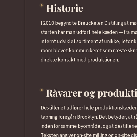
Historie
I 2010 begyndte Breuckelen Distilling at møl
starten har man udført hele kæden — fra mølle
internt udviklet sortiment af unikke, letdri
room blevet kommunikeret som næste skridt 
direkte kontakt med produktionen.
Råvarer og produkt
Destilleriet udfører hele produktionskæden l
tapning foregår i Brooklyn. Det betyder, at 
inden for samme byområde, og at destilleriet 
Teksten angiver on-site milling og on-site di