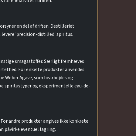
or effektivitet i driften.
rsyner en del af driften. Destilleriet
ere 'precision-distilled' spiritus.
n kunstige smagsstoffer. Særligt fremhæves
rtethed. For enkelte produkter anvendes
lue Weber Agave, som bearbejdes og
ke spiritustyper og eksperimentelle eau-de-
 For andre produkter angives ikke konkrete
an påvirke eventuel lagring.