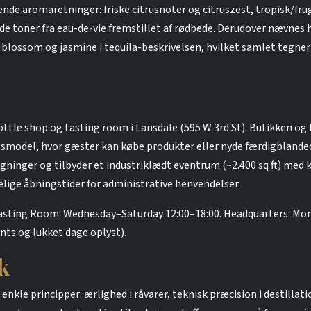
de aromaretninger: friske citrusnoter og citruszest, tropisk/fru
de toner fra eau-de-vie fremstillet af rødbede. Derudover nævnes 
lossom og jasmine i tequila-beskrivelsen, hvilket samlet tegner 
ttle shop og tasting room i Lansdale (595 W 3rd St). Butikken o
gsmodel, hvor gæster kan købe produkter eller nyde færdigblandede
inger og tilbyder et industriklædt eventrum (~2.400 sq ft) med kap
ige åbningstider for administrative henvendelser.
Tasting Room: Wednesday–Saturday 12:00–18:00. Headquarters: Mon
nts og lukket dage oplyst).
k
enkle principper: ærlighed i råvarer, teknisk præcision i destilla