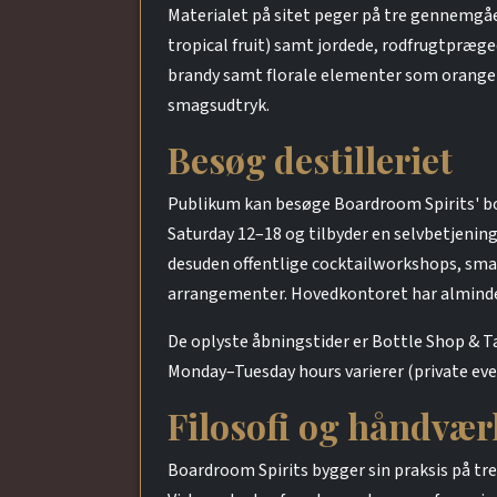
Materialet på sitet peger på tre gennemgåen
tropical fruit) samt jordede, rodfrugtpræge
brandy samt florale elementer som orange b
smagsudtryk.
Besøg destilleriet
Publikum kan besøge Boardroom Spirits' bo
Saturday 12–18 og tilbyder en selvbetjenin
desuden offentlige cocktailworkshops, smagn
arrangementer. Hovedkontoret har almindel
De oplyste åbningstider er Bottle Shop & 
Monday–Tuesday hours varierer (private eve
Filosofi og håndvær
Boardroom Spirits bygger sin praksis på tre 