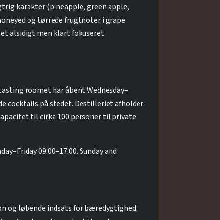
gtrig karakter (pineapple, green apple,
honeyed og tørrede frugtnoter i grape
et alsidigt men klart fokuseret
g tasting roomet har åbent Wednesday–
 cocktails på stedet. Destilleriet afholder
acitet til cirka 100 personer til private
day–Friday 09:00–17:00. Sunday and
tion og løbende indsats for bæredygtighed.