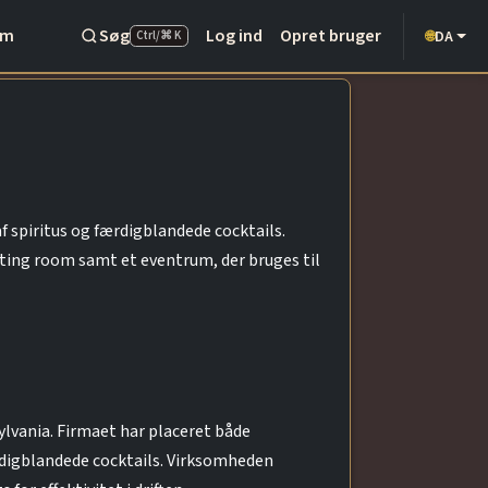
Om
Søg
Log ind
Opret bruger
DA
🌐
Ctrl/⌘ K
af spiritus og færdigblandede cocktails.
ting room samt et eventrum, der bruges til
ylvania. Firmaet har placeret både
rdigblandede cocktails. Virksomheden