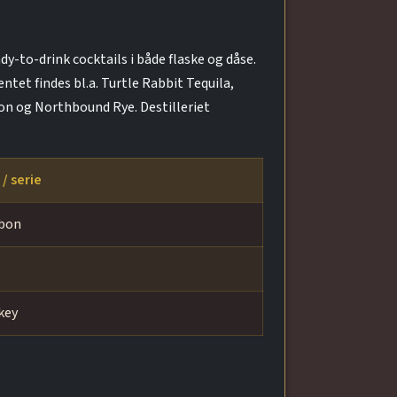
dy-to-drink cocktails i både flaske og dåse.
tet findes bl.a. Turtle Rabbit Tequila,
bon og Northbound Rye. Destilleriet
/ serie
bon
key