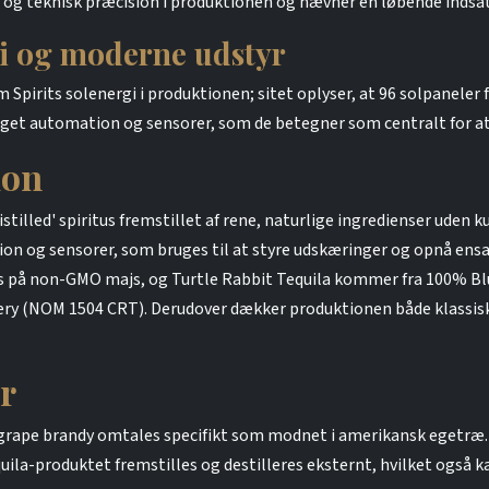
og teknisk præcision i produktionen og nævner en løbende indsats f
gi og moderne udstyr
Spirits solenergi i produktionen; sitet oplyser, at 96 solpaneler fo
t automation og sensorer, som de betegner som centralt for at lev
ion
istilled' spiritus fremstillet af rene, naturlige ingredienser ude
n og sensorer, som bruges til at styre udskæringer og opnå ensa
les på non-GMO majs, og Turtle Rabbit Tequila kommer fra 100% B
llery (NOM 1504 CRT). Derudover dækker produktionen både klassis
r
 grape brandy omtales specifikt som modnet i amerikansk egetræ.
quila-produktet fremstilles og destilleres eksternt, hvilket også k