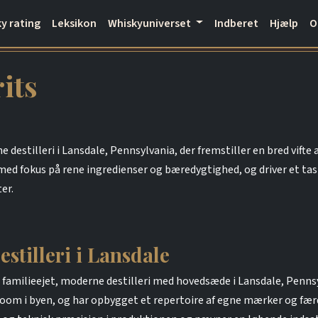
y rating
Leksikon
Whiskyuniverset
Indberet
Hjælp
its
 destilleri i Lansdale, Pennsylvania, der fremstiller en bred vifte 
ed fokus på rene ingredienser og bæredygtighed, og driver et tas
er.
stilleri i Lansdale
t familieejet, moderne destilleri med hovedsæde i Lansdale, Penns
room i byen, og har opbygget et repertoire af egne mærker og fæ