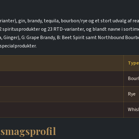
anter), gin, brandy, tequila, bourbon/rye og et stort udvalg af rea
 spiritusprodukter og 23 RTD-varianter, og blandt navne i sortimen
a, Ginger), G: Grape Brandy, B: Beet Spirit samt Northbound Bour
specialprodukter.
Type 
Bour
Rye
Whis
 smagsprofil