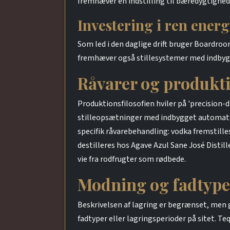
fremhæver en indstilling til bæredygtighed 
Investering i ren ener
Som led i den daglige drift bruger Boardroom 
fremhæver også stillesystemer med indbygge
Råvarer og produkt
Produktionsfilosofien hviler på 'precision-d
stilleopsætninger med indbygget automatio
specifik råvarebehandling: vodka fremstil
destilleres hos Agave Azul Sane José Disti
vie fra rodfrugter som rødbede.
Modning og fadtype
Beskrivelsen af lagring er begrænset, men
fadtyper eller lagringsperioder på sitet. Te