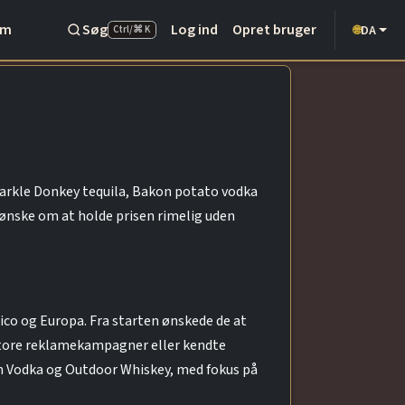
Om
Søg
Log ind
Opret bruger
DA
🌐
Ctrl/⌘ K
Sparkle Donkey tequila, Bakon potato vodka
ønske om at holde prisen rimelig uden
ico og Europa. Fra starten ønskede de at
 store reklamekampagner eller kendte
on Vodka og Outdoor Whiskey, med fokus på