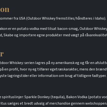
ion
ommer fra USA (Outdoor Whiskey fremstilles/håndteres i Idaho).
kon er en potato vodka med tilsat bacon-smag, Outdoor Whiskey
d, Skabe og importere egne produkter med vægt på råvarekvalitet 
r
or Whiskey: serien lagres på ny amerikansk eg og får en afslutt
n profil, hvor ny eg tilfører egetræskarakter, mens den brændte
ste lagringstider eller information om brug af tidligere fadtyper.
e spirituslinjer: Sparkle Donkey (tequila), Bakon Vodka (potato
spiritus sælges et bredt udvalg af merchandise gennem webshopp