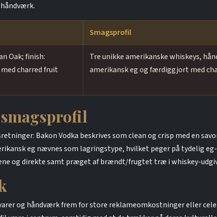
 håndværk.
Smagsprofil
n Oak; finish:
Tre unikke amerikanske whiskeys, håndl
 med charred fruit
amerikansk eg og færdiggjort med cha
 smagsprofil
retninger: Bakon Vodka beskrives som clean og crisp med en sav
erikansk eg nævnes som lagringstype, hvilket peger på tydelig eg
 rene og direkte samt præget af brændt/frugtet træ i whiskey-udgi
k
råvarer og håndværk frem for store reklameomkostninger eller cel