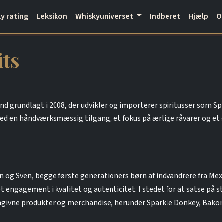
y rating
Leksikon
Whiskyuniverset
Indberet
Hjælp
its
and grundlagt i 2008, der udvikler og importerer spiritusser som 
ed en håndværksmæssig tilgang, et fokus på ærlige råvarer og et 
n og Sven, begge første generationers børn af indvandrere fra Mex
 engagement i kvalitet og autenticitet. I stedet for at satse på
avngivne produkter og merchandise, herunder Sparkle Donkey, Bak