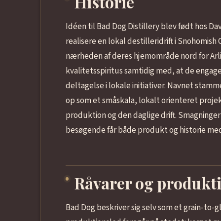
Historie
Idéen til Bad Dog Distillery blev født hos D
realisere en lokal destilleridrift i Snohomis
nærheden af deres hjemområde nord for Arli
kvalitetsspiritus samtidig med, at de engag
deltagelse i lokale initiativer. Navnet stamm
op som et småskala, lokalt orienteret proje
produktion og den daglige drift. Smagninger 
besøgende får både produkt og historie me
Råvarer og produkt
Bad Dog beskriver sig selv som et grain-to-gl