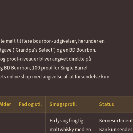
e malt til flere bourbon-udgivelser, herunder en
udgave ('Grandpa's Select') og en BD Bourbon.
 og proof-niveauer bliver angivet direkte på
og BD Bourbon, 100 proof for Single Barrel
ets online shop med angivelse af, at forsendelse kun
Alder
Fad og stil
Smagsprofil
Status
En lys og frugtig
Kernesortiment
maltwhisky med en
Kan kun sendes