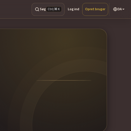
Søg
Log ind
Opret bruger
DA
Ctrl/⌘ K