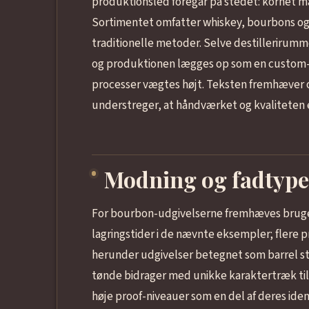
produktionsled foregår på stedet: kornet ma
Sortimentet omfatter whiskey, bourbons og s
traditionelle metoder. Selve destillerirummet
og produktionen lægges op som en custom-cr
processer vægtes højt. Teksten fremhæver on-
understreger, at håndværket og kvaliteten 
Modning og fadtype
For bourbon-udgivelserne fremhæves brugen 
lagringstider i de nævnte eksempler; flere pr
herunder udgivelser betegnet som barrel str
tønde bidrager med unikke karaktertræk til
høje proof-niveauer som en del af deres iden