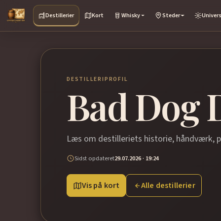
Destillerier
Kort
Whisky
Steder
Univer
DESTILLERIPROFIL
Bad Dog D
Læs om destilleriets historie, håndværk, 
Sidst opdateret
29.07.2026 · 19:24
Vis på kort
Alle destillerier