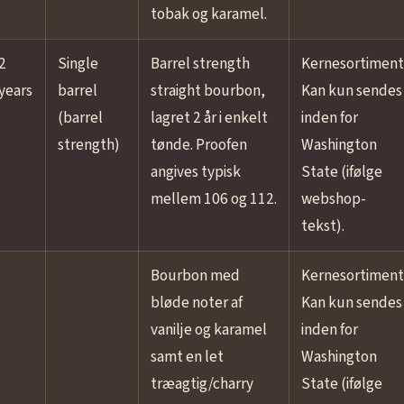
tobak og karamel.
2
Single
Barrel strength
Kernesortiment
years
barrel
straight bourbon,
Kan kun sendes
(barrel
lagret 2 år i enkelt
inden for
strength)
tønde. Proofen
Washington
angives typisk
State (ifølge
mellem 106 og 112.
webshop-
tekst).
Bourbon med
Kernesortiment
bløde noter af
Kan kun sendes
vanilje og karamel
inden for
samt en let
Washington
træagtig/charry
State (ifølge