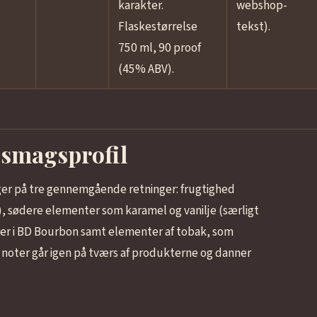
karakter.
webshop-
Flaskestørrelse
tekst).
750 ml, 90 proof
(45% ABV).
 smagsprofil
eger på tre gennemgående retninger: frugtighed
, sødere elementer som karamel og vanilje (særligt
er i BD Bourbon samt elementer af tobak, som
e noter går igen på tværs af produkterne og danner