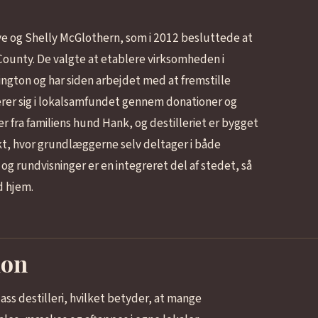
ave og Shelly McGlothern, som i 2012 besluttede at
h County. De valgte at etablere virksomheden i
ngton og har siden arbejdet med at fremstille
erer sig i lokalsamfundet gennem donationer og
er fra familiens hund Hank, og destilleriet er bygget
kt, hvor grundlæggerne selv deltager i både
og rundvisninger er en integreret del af stedet, så
d hjem.
ion
ass destilleri, hvilket betyder, at mange