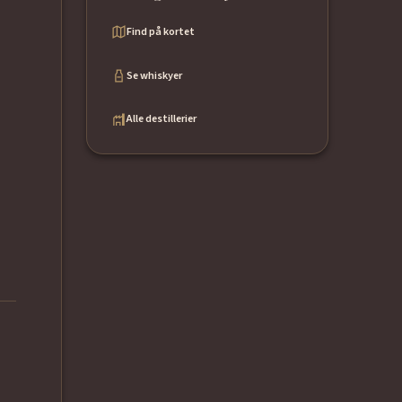
Find på kortet
Se whiskyer
Alle destillerier