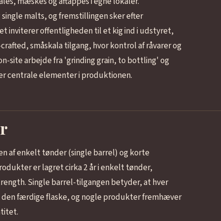
les, mæskes og aftappes i egne lokaler.
ingle malts, og fremstillingen sker efter
 inviterer offentligheden til et kig ind i udstyret,
afted, småskala tilgang, hvor kontrol af råvarer og
site arbejde fra 'grinding grain, to bottling' og
er centrale elementer i produktionen.
r
af enkelt tønder (single barrel) og korte
odukter er lagret cirka 2 år i enkelt tønder,
ength. Single barrel-tilgangen betyder, at hver
 den færdige flaske, og nogle produkter fremhæver
titet.