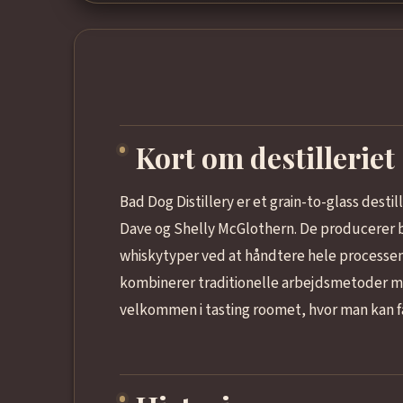
Kort om destilleriet
Bad Dog Distillery er et grain-to-glass desti
Dave og Shelly McGlothern. De producerer 
whiskytyper ved at håndtere hele processen fr
kombinerer traditionelle arbejdsmetoder m
velkommen i tasting roomet, hvor man kan få