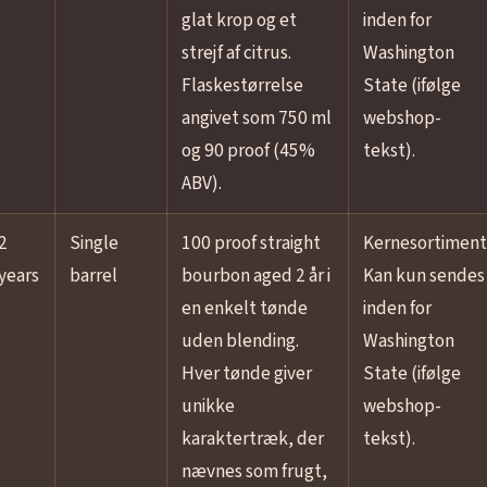
glat krop og et
inden for
strejf af citrus.
Washington
Flaskestørrelse
State (ifølge
angivet som 750 ml
webshop-
og 90 proof (45%
tekst).
ABV).
2
Single
100 proof straight
Kernesortiment
years
barrel
bourbon aged 2 år i
Kan kun sendes
en enkelt tønde
inden for
uden blending.
Washington
Hver tønde giver
State (ifølge
unikke
webshop-
karaktertræk, der
tekst).
nævnes som frugt,