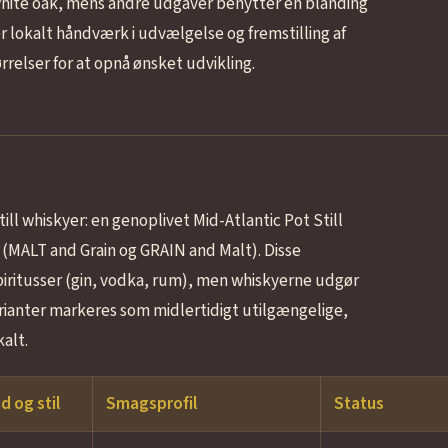
 white oak, mens andre udgaver benytter en blanding
r lokalt håndværk i udvælgelse og fremstilling af
elser for at opnå ønsket udvikling.
ill whiskyer: en genoplivet Mid-Atlantic Pot Still
 (MALT and Grain og GRAIN and Malt). Disse
 spiritusser (gin, vodka, rum), men whiskyerne udgør
arianter markeres som midlertidigt utilgængelige,
alt.
d og stil
Smagsprofil
Status