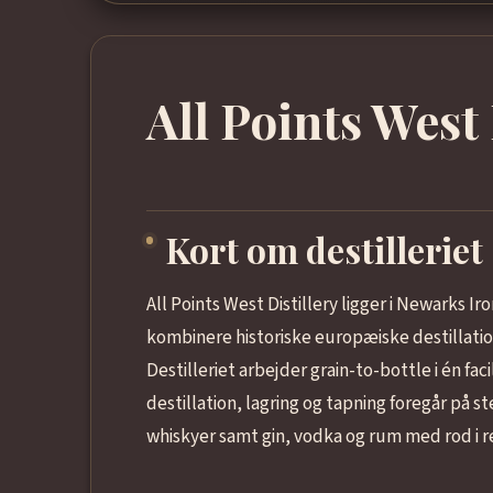
All Points West 
Kort om destilleriet
All Points West Distillery ligger i Newarks 
kombinere historiske europæiske destillati
Destilleriet arbejder grain-to-bottle i én fa
destillation, lagring og tapning foregår på s
whiskyer samt gin, vodka og rum med rod i re