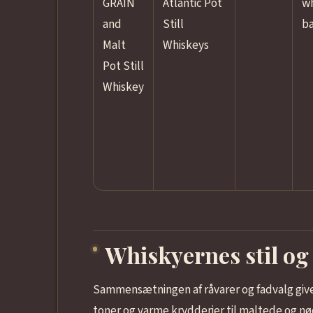
GRAIN
Atlantic Pot
wh
and
Still
ba
Malt
Whiskeys
Pot Still
Whiskey
Whiskyernes stil og
Sammensætningen af råvarer og fadvalg give
toner og varme krydderier til maltede og n