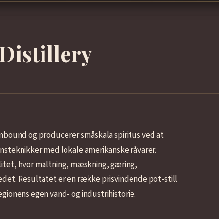
Distillery
Ironbound og producerer småskala spiritus ved at
onsteknikker med lokale amerikanske råvarer.
cilitet, hvor maltning, mæskning, gæring,
tedet. Resultatet er en række prisvindende pot-still
gionens egen vand- og industrihistorie.