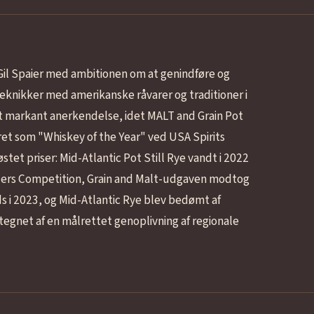
 Gil Spaier med ambitionen om at genindføre og
knikker med amerikanske råvarer og traditioner i
et markant anerkendelse, idet MALT and Grain Pot
et som "Whiskey of the Year" ved USA Spirits
høstet priser: Mid-Atlantic Pot Still Rye vandt i 2022
illers Competition, Grain and Malt-udgaven modtog
 i 2023, og Mid-Atlantic Rye blev bedømt af
tegnet af en målrettet genoplivning af regionale