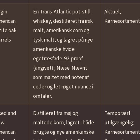
rgin
En Trans-Atlantic pot-still
Aktuel;
merican
whiskey, destilleret fra irsk
Kernesortiment
ite oak
malt, amerikansk corn og
rrels
tysk malt, og lagret på nye
amerikanske hvide
egetræsfade. 92 proof
(angivet).; Næse: Nævnt
som maltet med noter af
ceder og let røget nuance i
omtaler.
sed and
Distilleret fra maj og
Temporært
ew
maltede korn; lagret i både
utilgængelig;
merican
brugte og nye amerikanske
Kernesortiment