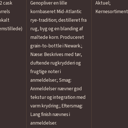
2 cask
Genopliver en lille
Aktuel;
rrels
kornbaseret Mid-Atlantic
Kernesortiment
okalt
rye-tradition; destilleret fra
emstillede)
rug, byg og en blanding af
maltede korn. Produceret
grain-to-bottle i Newark.;
Næse: Beskrives med tør,
duftende rugkrydderi og
frugtige noter i
anmeldelser.; Smag:
Anmeldelser nævner god
tekstur og integration med
varm krydring.; Eftersmag:
Lang finish nævnes i
anmeldelser.