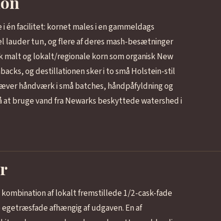
ion
ke i én facilitet: kornet males i en gammeldags
el lauder tun, og flere af deres mash-besætninger
k malt og lokalt/regionale korn som organisk New
acks, og destillationen sker i to små Holstein-stil
mhæver håndværk i små batches, håndpåfyldning og
på at bruge vand fra Newarks beskyttede watershed i
r
kombination af lokalt fremstillede 1/2-cask-fade
 egetræsfade afhængig af udgaven. En af