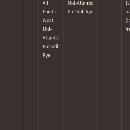
All
Mid-Atlantic
1/
Points
Pot Still Rye
ba
West
(l
Mid-
fr
Atlantic
Pot Still
Rye