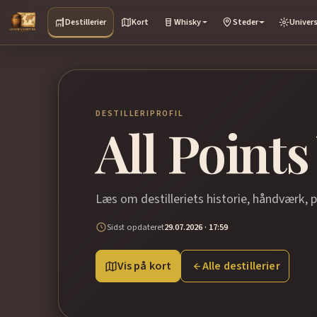
Destillerier
Kort
Whisky
Steder
Univer
DESTILLERIPROFIL
All Points
Læs om destilleriets historie, håndværk, 
Sidst opdateret
29.07.2026 · 17:59
Vis på kort
Alle destillerier