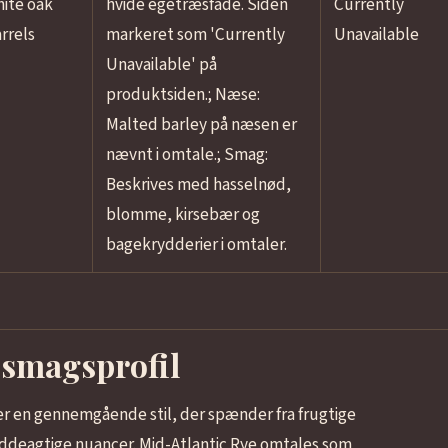
ite oak
hvide egetræsfade. Siden
Currently
rrels
markeret som 'Currently
Unavailable
Unavailable' på
produktsiden.; Næse:
Malted barley på næsen er
nævnt i omtale.; Smag:
Beskrives med hasselnød,
blomme, kirsebær og
bagekrydderier i omtaler.
 smagsprofil
r en gennemgående stil, der spænder fra frugtige
øddeagtige nuancer. Mid-Atlantic Rye omtales som