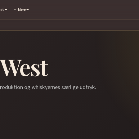
set
Mere
 West
produktion og whiskyernes særlige udtryk.