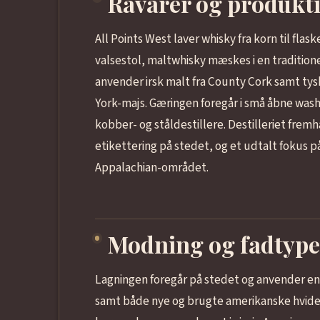
Råvarer og produkt
All Points West laver whisky fra korn til flas
valsestol, maltwhisky mæskes i en tradition
anvender irsk malt fra County Cork samt tys
York-majs. Gæringen foregår i små åbne washb
kobber- og ståldestillere. Destilleriet fre
etikettering på stedet, og et udtalt fokus 
Appalachian-området.
Modning og fadtype
Lagningen foregår på stedet og anvender en 
samt både nye og brugte amerikanske hvide