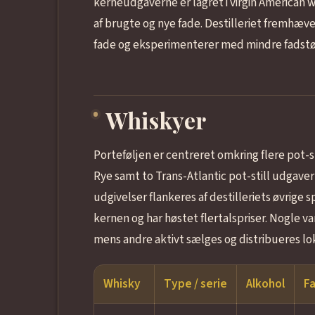
kerneudgaverne er lagret i virgin American
af brugte og nye fade. Destilleriet fremhæve
fade og eksperimenterer med mindre fadstørr
Whiskyer
Porteføljen er centreret omkring flere pot-st
Rye samt to Trans-Atlantic pot-still udgaver
udgivelser flankeres af destilleriets øvrige
kernen og har høstet flertalspriser. Nogle v
mens andre aktivt sælges og distribueres lok
Whisky
Type / serie
Alkohol
Fa