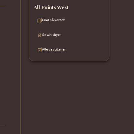
All Points West
Find på kortet
Se whiskyer
Alle destillerier