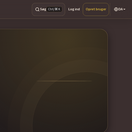
Søg
Log ind
Opret bruger
DA
Ctrl/⌘ K