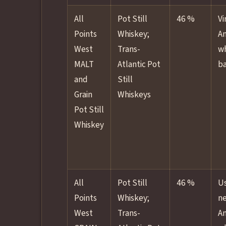
All
Pot Still
46 %
Vi
Points
Whiskey;
A
West
Trans-
wh
MALT
Atlantic Pot
ba
and
Still
Grain
Whiskeys
Pot Still
Whiskey
All
Pot Still
46 %
U
Points
Whiskey;
n
West
Trans-
A