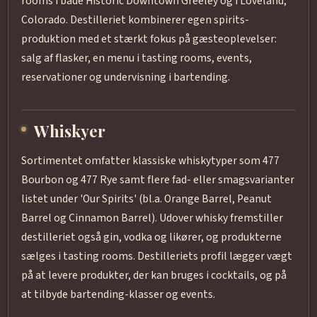
rooms i både Historic Downtown Greeley og i Loveland,
Colorado. Destilleriet kombinerer egen spirits-
produktion med et stærkt fokus på gæsteoplevelser:
salg af flasker, en menu i tasting rooms, events,
reservationer og undervisning i bartending.
Whiskyer
Sortimentet omfatter klassiske whiskytyper som 477
Bourbon og 477 Rye samt flere fad- eller smagsvarianter
listet under 'Our Spirits' (bl.a. Orange Barrel, Peanut
Barrel og Cinnamon Barrel). Udover whisky fremstiller
destilleriet også gin, vodka og likører, og produkterne
sælges i tasting rooms. Destilleriets profil lægger vægt
på at levere produkter, der kan bruges i cocktails, og på
at tilbyde bartending-klasser og events.