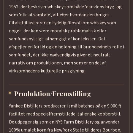
1952, der beskriver whiskey som både 'djævlens bryg' og
som 'olie af samtale', alt efter hvordan den bruges.
Citatet illustrerer en tydelig filosofi om whiskey som
noget, der kan være moralsk problematisk eller
samfundsnyttigt, afhængigt af konteksten. Det
afspejler en fortid og en holdning til brændevinets rolle i
samfundet, der ikke nødvendigvis giver et neutralt
narrativ om produktionen, men som er en del af
virksomhedens kulturelle prisgivning.
Produktion/Fremstilling
Yankee Distillers producerer i små batches på en 9.000 ft
facilitet med specialfremstillede italienske kobberstill.
De udpeger sig som en NYS Farm Distillery og anvender
100% umalet korn fra New York State til deres Bourbon,