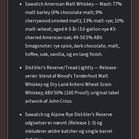
Sawatch American Malt Whiskey — Mash: 77%
malt barley (6% chocolate malt; 9%
cherrywood smoked malt); 13% malt-rye; 10%
malt-wheat; aged 4-5 år i 53-gallon nye #3-
charred American oak; 49-50.5% ABV.
Smagsnoter: rye spice, dark chocolate, malt,
toffee, oak, vanilla, og en lang finish.
Distiller’s Reserve/Tread Lightly — Release-
serier: blend af Wood’s Tenderfoot Malt
Whiskey og Dry Land Antero Wheat Grain
Whiskey; ABV 50% (100 Proof); original label
artwork af John Cross.
Sawatch og Alpine Rye Distiller’s Reserve
udgivelser er nævnt (Release 1-3) og
inkluderer ældre batcher og single barrel