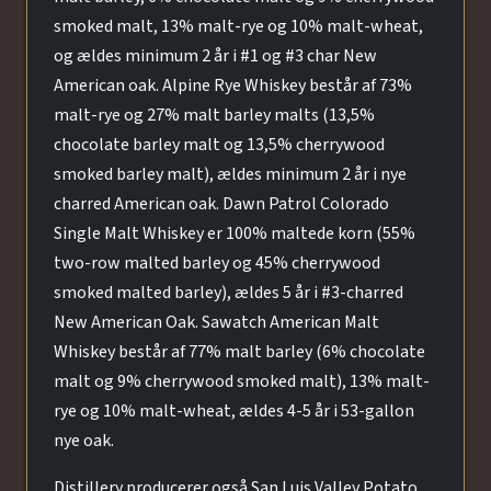
smoked malt, 13% malt-rye og 10% malt-wheat,
og ældes minimum 2 år i #1 og #3 char New
American oak. Alpine Rye Whiskey består af 73%
malt-rye og 27% malt barley malts (13,5%
chocolate barley malt og 13,5% cherrywood
smoked barley malt), ældes minimum 2 år i nye
charred American oak. Dawn Patrol Colorado
Single Malt Whiskey er 100% maltede korn (55%
two-row malted barley og 45% cherrywood
smoked malted barley), ældes 5 år i #3-charred
New American Oak. Sawatch American Malt
Whiskey består af 77% malt barley (6% chocolate
malt og 9% cherrywood smoked malt), 13% malt-
rye og 10% malt-wheat, ældes 4-5 år i 53-gallon
nye oak.
Distillery producerer også San Luis Valley Potato