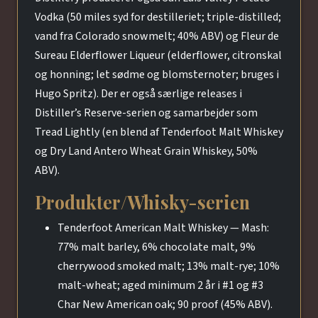
Vodka (50 miles syd for destilleriet; triple-distilled;
vand fra Colorado snowmelt; 40% ABV) og Fleur de
Sureau Elderflower Liqueur (elderflower, citronskal
og honning; let sødme og blomsternoter; bruges i
Hugo Spritz). Der er også særlige releases i
Distiller’s Reserve-serien og samarbejder som
Tread Lightly (en blend af Tenderfoot Malt Whiskey
og Dry Land Antero Wheat Grain Whiskey, 50%
ABV).
Produkter/Whisky-serien
Tenderfoot American Malt Whiskey — Mash:
77% malt barley, 6% chocolate malt, 9%
cherrywood smoked malt; 13% malt-rye; 10%
malt-wheat; aged minimum 2 år i #1 og #3
Char New American oak; 90 proof (45% ABV).