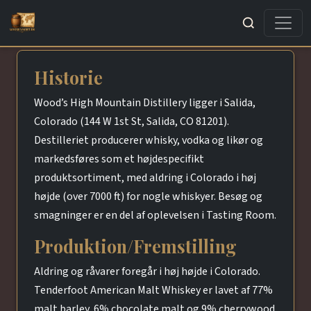
Søg
Historie
Wood’s High Mountain Distillery ligger i Salida,
Colorado (144 W 1st St, Salida, CO 81201).
Destilleriet producerer whisky, vodka og likør og
markedsføres som et højdespecifikt
produktsortiment, med aldring i Colorado i høj
højde (over 7000 ft) for nogle whiskyer. Besøg og
smagninger er en del af oplevelsen i Tasting Room.
Produktion/Fremstilling
Aldring og råvarer foregår i høj højde i Colorado.
Tenderfoot American Malt Whiskey er lavet af 77%
malt barley, 6% chocolate malt og 9% cherrywood