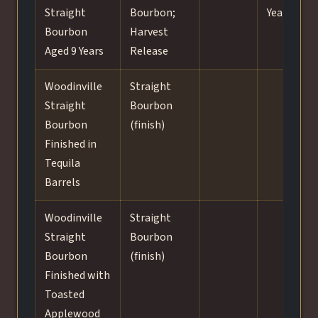
Straight
Bourbon;
Years
Bourbon
Harvest
Aged 9 Years
Release
Woodinville
Straight
T
Straight
Bourbon
b
Bourbon
(finish)
(
Finished in
f
Tequila
i
Barrels
f
Woodinville
Straight
T
Straight
Bourbon
Bourbon
(finish)
s
Finished with
(
Toasted
f
Applewood