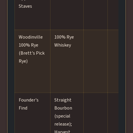
Staves
t
s
Woodinville
100% Rye
100% Rye
Whiskey
(Brett's Pick
Rye)
Founder's
Straight
Find
Bourbon
(special
release);
Harvest