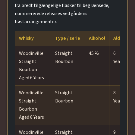
fra bredt tilgængelige flasker til begrænsede,
nummererede releases ved gårdens
høstarrangementer.
Whisky
Type / serie
Alkohol
Alder
F
Woodinville
Straight
45 %
6
Straight
Bourbon
Years
b
Bourbon
Aged 6 Years
Woodinville
Straight
8
Straight
Bourbon
Years
Bourbon
Aged 8 Years
Woodinville
Straight
9