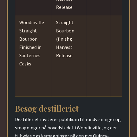
Release
Woodinville
Straight
S
Straight
Bourbon
c
Bourbon
(finish);
(
Finished in
Harvest
f
Sauternes
Release
S
Casks
f
a
e
R
Besøg destilleriet
Destilleriet inviterer publikum til rundvisninger og
smagninger på hovedstedet i Woodinville, og der
tilbydes også smagninger på den nye Quincy-