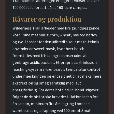
Trail. Siden etableringen er lageret vokset til over
100.000 fade fordelt på et 168-acre campus.
Råvarer og produktion
Wilderness Trail arbejder med fire grundlæggende
korn i sine mashbills: corn, wheat, malted barley
og rye. I stedet for den udbredte sour mash-teknik
anvender de sweet mash, hvor hver batch
fremstilles med friske ingredienser uden at
genbruge acidic backset. Et proprietært infusion
mashing-system sikrer præcis temperaturkontrol
under mæskningen og er designet til at maksimere
ekstraktion og smag samtidig med lavt
energiforbrug. For deres bottled-in-bond udgaver
følger de de historiske krav: destillation inden for
én sæson, minimum fire års lagring i bonded
warehouses og aftapning ved 100 proof. Small-