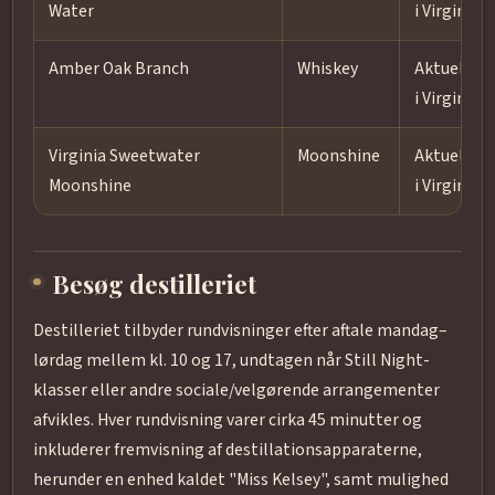
Water
i Virginia
Amber Oak Branch
Whiskey
Aktuel; Ke
i Virginia
Virginia Sweetwater
Moonshine
Aktuel; Ke
Moonshine
i Virginia
Besøg destilleriet
Destilleriet tilbyder rundvisninger efter aftale mandag–
lørdag mellem kl. 10 og 17, undtagen når Still Night-
klasser eller andre sociale/velgørende arrangementer
afvikles. Hver rundvisning varer cirka 45 minutter og
inkluderer fremvisning af destillationsapparaterne,
herunder en enhed kaldet "Miss Kelsey", samt mulighed