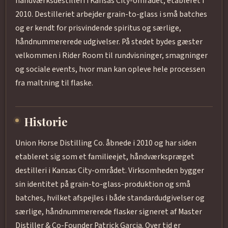
håndværksdestilleri i Kansas City-området, etableret i
2010. Destilleriet arbejder grain-to-glass i små batches
og er kendt for prisvindende spiritus og særlige,
håndnummererede udgivelser. På stedet bydes gæster
velkommen i Rider Room til rundvisninger, smagninger
og sociale events, hvor man kan opleve hele processen
fra maltning til flaske.
Historie
Union Horse Distilling Co. åbnede i 2010 og har siden
etableret sig som et familieejet, håndværkspræget
destilleri i Kansas City-området. Virksomheden bygger
sin identitet på grain-to-glass-produktion og små
batches, hvilket afspejles i både standardudgivelser og
særlige, håndnummererede flasker signeret af Master
Distiller & Co-Founder Patrick Garcia. Over tid er