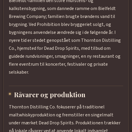
Bielfeldt-familien den store murstens- og
kalkstensbygning, som dannede ramme om Bielfeldt
Brewing Company; familien brugte brøndens vand til
brygning. Ved Prohibition blev bryggeriet solgt, og
bygningens anvendelse ændrede sig i de følgende år. I
nyere tid er stedet genopstået som Thornton Distilling
Co., hjemsted for Dead Drop Spirits, med tilbud om
guidede rundvisninger, smagninger, en ny restaurant og
flere eventrum til koncerter, festivaler og private
selskaber.
Råvarer og produktion
Thornton Distilling Co. fokuserer på traditionel
maltwhiskyproduktion og fremstiller en singelmalt
under mærket Dead Drop Spirits. Produktionen trækker
på lokale råvarer ved at anvende lokalt indsamlet