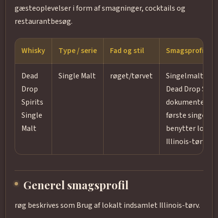
gæsteoplevelser i form af smagninger, cocktails og
restaurantbesøg.
Whisky
Type / serie
Fad og stil
Smagsprofil
Dead
Single Malt
røget/tørvet
Singelmalt un
Drop
Dead Drop Spiri
Spirits
dokumenteret 
Single
første singelma
Malt
benytter lokalt
Illinois-tørv.
Generel smagsprofil
røg beskrives som Brug af lokalt indsamlet Illinois-tørv.