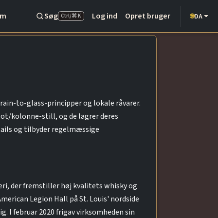
Om
Søg
Log ind
Opret bruger
DA
🌐
Ctrl/⌘ K
grain-to-glass-principper og lokale råvarer.
t/kolonne-still, og de lagrer deres
ktails og tilbyder regelmæssige
ri, der fremstiller høj kvalitets whisky og
merican Legion Hall på St. Louis' nordside
ig. I februar 2020 frigav virksomheden sin