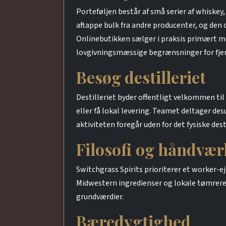
Porteføljen består af små serier af whiske
aftappe bulk fra andre producenter, og den
Onlinebutikken sælger i praksis primært merc
lovgivningsmæssige begrænsninger for fjer
Besøg destilleriet
Destilleriet byder offentligt velkommen ti
eller få lokal levering. Teamet deltager de
aktiviteten foregår uden for det fysiske de
Filosofi og håndvær
Switchgrass Spirits prioriterer et worker-e
Midwestern ingredienser og lokale tømrere t
grundværdier.
Bæredygtighed