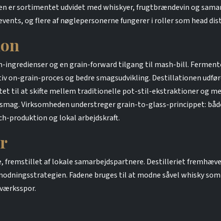
iden er sortimentet udvidet med whiskyer, frugtbrændevin og sam
ents, og flere af nøglepersonerne fungerer i roller som head distil
ion
-ingredienser og en grain-forward tilgang til mash-bill. Fermente
iv on-grain-proces og bedre smagsudvikling. Destillationen udfø
bilitet til at skifte mellem traditionelle pot-stil-ekstraktioner 
r smag. Virksomheden understreger grain-to-glass-princippet: bå
h-produktion og lokal arbejdskraft.
r
e, fremstillet af lokale samarbejdspartnere. Destilleriet fremhæv
modningsstrategien. Fadene bruges til at modne såvel whisky som 
dværksspor.