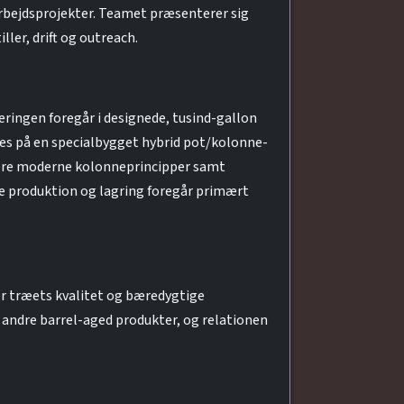
arbejdsprojekter. Teamet præsenterer sig
ler, drift og outreach.
ringen foregår i designede, tusind-gallon
res på en specialbygget hybrid pot/kolonne-
og mere moderne kolonneprincipper samt
de produktion og lagring foregår primært
er træets kvalitet og bæredygtige
andre barrel-aged produkter, og relationen