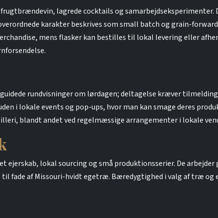
y, frugtbrændevin, lagrede cocktails og samarbejdseksperimenter. 
 overordnede karakter beskrives som small batch og grain-forward
handise, mens flasker kan bestilles til lokal levering eller afhen
nforsendelse.
l guidede rundvisninger om lørdagen; deltagelse kræver tilmeldin
suden i lokale events og pop-ups, hvor man kan smage deres produk
stilleri, blandt andet ved regelmæssige arrangementer i lokale ven
k
jet ejerskab, lokal sourcing og små produktionsserier. De arbejder
il fade af Missouri-hvidt egetræ. Bæredygtighed i valg af træ og 