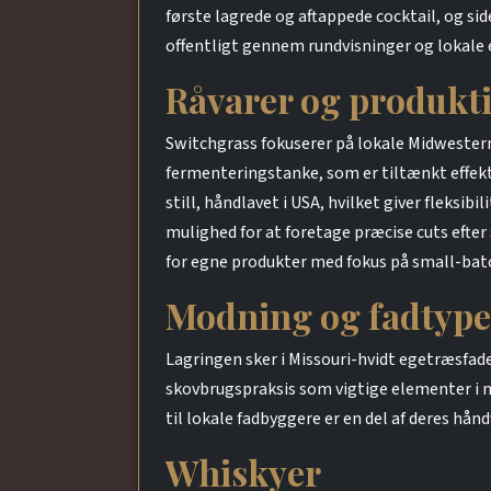
første lagrede og aftappede cocktail, og s
offentligt gennem rundvisninger og lokale ev
Råvarer og produkt
Switchgrass fokuserer på lokale Midwestern
fermenteringstanke, som er tiltænkt effekt
still, håndlavet i USA, hvilket giver fleksi
mulighed for at foretage præcise cuts efte
for egne produkter med fokus på small-batc
Modning og fadtype
Lagringen sker i Missouri-hvidt egetræsfad
skovbrugspraksis som vigtige elementer i 
til lokale fadbyggere er en del af deres hån
Whiskyer