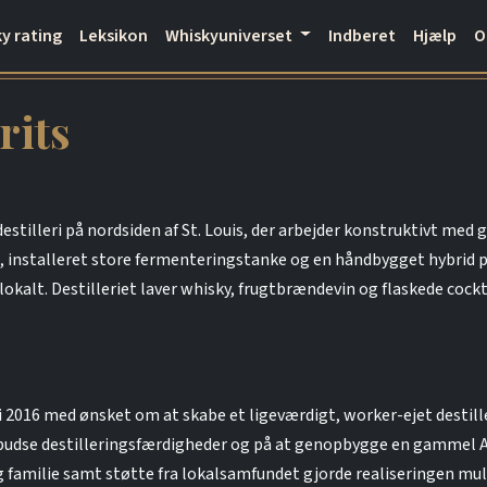
y rating
Leksikon
Whiskyuniverset
Indberet
Hjælp
rits
destilleri på nordsiden af St. Louis, der arbejder konstruktivt med 
 installeret store fermenteringstanke og en håndbygget hybrid po
 lokalt. Destilleriet laver whisky, frugtbrændevin og flaskede coc
 i 2016 med ønsket om at skabe et ligeværdigt, worker-ejet destille
inpudse destilleringsfærdigheder og på at genopbygge en gammel A
r og familie samt støtte fra lokalsamfundet gjorde realiseringen mul