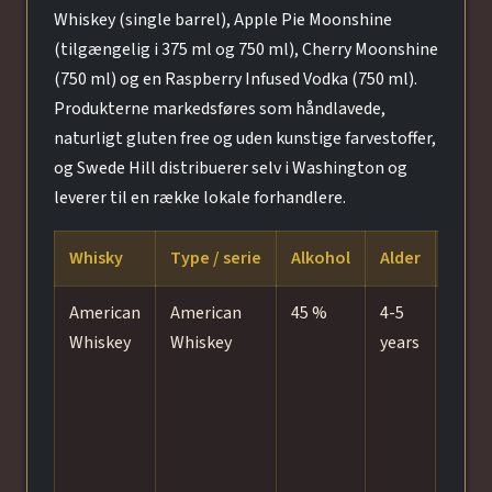
Whiskey (single barrel), Apple Pie Moonshine
(tilgængelig i 375 ml og 750 ml), Cherry Moonshine
(750 ml) og en Raspberry Infused Vodka (750 ml).
Produkterne markedsføres som håndlavede,
naturligt gluten free og uden kunstige farvestoffer,
og Swede Hill distribuerer selv i Washington og
leverer til en række lokale forhandlere.
Whisky
Type / serie
Alkohol
Alder
Fad o
American
American
45 %
4-5
New
Whiskey
Whiskey
years
Amer
white
barre