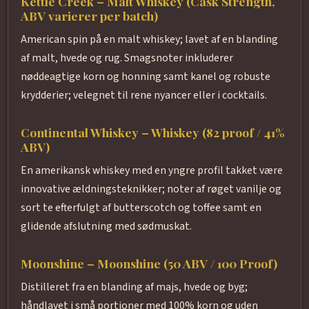
Kettle Creek – Malt Whiskey (Cask Strength,
ABV varierer per batch)
American spin på en malt whiskey; lavet af en blanding
af malt, hvede og rug. Smagsnoter inkluderer
nøddeagtige korn og honning samt kanel og robuste
krydderier; velegnet til rene nyancer eller i cocktails.
Continental Whiskey – Whiskey (82 proof / 41%
ABV)
En amerikansk whiskey med en yngre profil takket være
innovative ældningsteknikker; noter af røget vanilje og
sort te efterfulgt af butterscotch og toffee samt en
glidende afslutning med sødmuskat.
Moonshine – Moonshine (50 ABV / 100 Proof)
Distilleret fra en blanding af majs, hvede og byg;
håndlavet i små portioner med 100% korn og uden