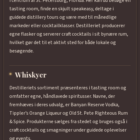
i centrum af St. Petersburg, Florida. Her kan du besøge en
tasting room, finde en skjult speakeasy, deltage i
guidede distillery tours og være med til månedlige
markeder eller cocktailklasser. Destilleriet producerer
egne flasker og serverer craft cocktails i sit bynære rum,
hvilket gør det til et aktivt sted for både lokale og
besøgende.
Whiskyer
Destilleriets sortiment præsenteres i tasting room og
omfatter egne, håndlavede spiritusser. Navne, der
fremhæves i deres udvalg, er Banyan Reserve Vodka,
Tippler’s Orange Liqueur og Old St. Pete Righteous Rum
& Spice. Produkterne sælges fra stedet og bruges også i
craft cocktails og smagninger under guidede oplevelser
og events.