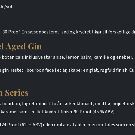
lc/vol.
 30 Proof. En sæsonbestemt, sød og krydret likør til forskellige dri
el Aged Gin
14 botanicals inklusive star anise, lemon balm, kamille og enebær.
gin: restet i bourbon fade i et år, skaber en glat, røgfuld finish. C
 Series
bourbon, lagret mindst to år i ørkenklimaet, med høj højdeforskel
karamel samt en lidt krydret finish. 90 Proof (45 % ABV).
124 Proof (62 % ABV) uden omtale af alder, men omtales som en s