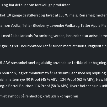
tus og har detaljer om forskellige produkter:
, 10 gange destilleret og lavet af 100 % majs. Ren smag med en g
 Lemon Vodka, Teller Blueberry Lavender Vodka og Teller Apple Pie 
avet med 14 botanicals fra omkring verden, herunder star anise, le
 gin: lagret i bourbonfade i et år for en mere afrundet, røgfyldt fi
 % ABV, sæsonbetonet og alsidig anvendelse i drikke eller bagning.
bourbon, lagret minimum to år i ørkenmiljøet med høj højde og lav
finish mellem rye. 90 Proof (45 % ABV); 124 Proof (62 % ABV); New 
ingle Barrel Bourbon 116 Proof (58 % ABV). Hvert fad er en unik 
 et symbol på renhed og kraft uden kompromis.