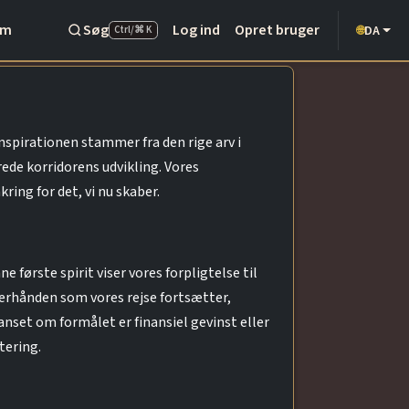
Om
Søg
Log ind
Opret bruger
DA
🌐
Ctrl/⌘ K
nspirationen stammer fra den rige arv i
ede korridorens udvikling. Vores
ing for det, vi nu skaber.
 første spirit viser vores forpligtelse til
terhånden som vores rejse fortsætter,
uanset om formålet er finansiel gevinst eller
tering.