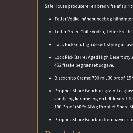
Safe House producerer en bred vifte af spiri
Teller Vodka: håndbundet og håndmærket
Teller Green Chile Vodka, Teller Fresh
Lock Pick Gin: high desert style gin l
Lock Pick Barrel Aged High Desert style
452 flaske begrænset udgave.
Biscochito Creme: 700 ml, 30 proof, 15
Prophet Share Bourbon: grain-to-glass 
vanilje og karamel og en lidt krydret 
100 Proof (50 % ABV); Prophet Share S
Prophet Share Bourbon fremhæves som