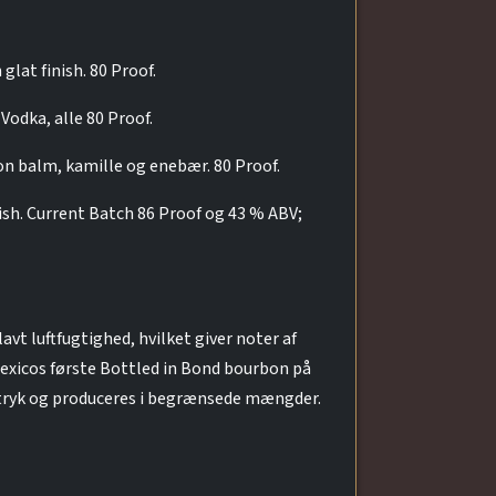
lat finish. 80 Proof.
Vodka, alle 80 Proof.
mon balm, kamille og enebær. 80 Proof.
nish. Current Batch 86 Proof og 43 % ABV;
t luftfugtighed, hvilket giver noter af
Mexicos første Bottled in Bond bourbon på
udtryk og produceres i begrænsede mængder.