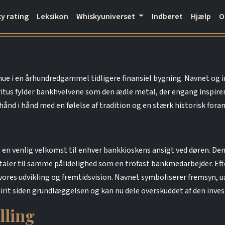
y rating
Leksikon
Whiskyuniverset
Indberet
Hjælp
enue i en århundredgammel tidligere finansiel bygning. Navnet og i
ritus fylder bankhvelvene som den ædle metal, der engang inspirer
d i hånd med en følelse af tradition og en stærk historisk forankr
, en venlig velkomst til enhver bankkioskens ansigt ved døren. Denne
r taler til samme pålidelighed som en trofast bankmedarbejder. Ef
på vores udvikling og fremtidsvision. Navnet symboliserer fremsyn, 
spirit siden grundlæggelsen og kan nu dele overskuddet af den inves
lling