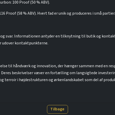
urbon: 100 Proof (50 % ABV).
16 Proof (58 % ABV). Hvert fad er unik og produceres i små partier
g svar. Informationen antyder en tilknytning til butik og kontak
er udover kontaktpunkterne.
telse til håndværk og innovation, der hænger sammen med en respe
t. Deres beskrivelser væver en fortælling om langsigtede invester
 og terroir i højdestrukturen og ørkenlandskabet som del af produ
Tilbage