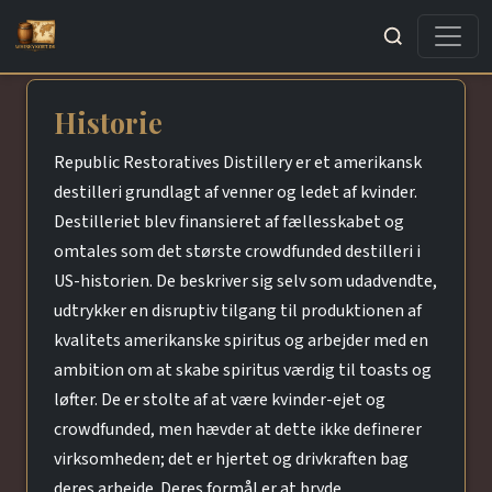
Søg
Historie
Republic Restoratives Distillery er et amerikansk
destilleri grundlagt af venner og ledet af kvinder.
Destilleriet blev finansieret af fællesskabet og
omtales som det største crowdfunded destilleri i
US-historien. De beskriver sig selv som udadvendte,
udtrykker en disruptiv tilgang til produktionen af
kvalitets amerikanske spiritus og arbejder med en
ambition om at skabe spiritus værdig til toasts og
løfter. De er stolte af at være kvinder-ejet og
crowdfunded, men hævder at dette ikke definerer
virksomheden; det er hjertet og drivkraften bag
deres arbejde. Deres formål er at bryde