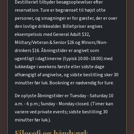
Destilleriet tilbyder besøgsoplevelser efter
reservation. Ture er begrænset til højst otte
personer, og smagninger er for gæster, der er over
den lovlige drikkealder. Billetpriser angives
eksempelsvis med General Adult $32,
Military/Veteran & Senior $26 og Minors/Non-
drinkers $16. Åbningstider er angivet som
ugentligt i dagtimerne (typisk 10:00–18:00) med
lukkedage i weekens første eller sidste dage
afhængigt af angivelse, og sidste bestilling sker 30
minutter før luk. Bookning er nødvendig for ture.
De oplyste åbningstider er Tuesday - Saturday 10
a.m. - 6 p.m.; Sunday - Monday closed. (Timer kan
variere ved private events; sidste bestilling 30
minutter før luk.).
Filosofi og håndværk