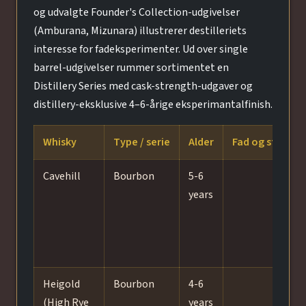
og udvalgte Founder's Collection-udgivelser
(Amburana, Mizunara) illustrerer destilleriets
interesse for fadeksperimenter. Ud over single
barrel-udgivelser rummer sortimentet en
Distillery Series med cask-strength-udgaver og
distillery-eksklusive 4–6-årige eksperimantalfinish.
Whisky
Type / serie
Alder
Fad og stil
Cavehill
Bourbon
5-6
years
Heigold
Bourbon
4-6
(High Rye
years