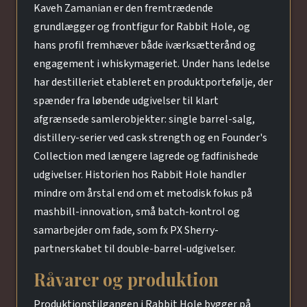
Kaveh Zamanian er den fremtrædende
grundlægger og frontfigur for Rabbit Hole, og
hans profil fremhæver både iværksætterånd og
engagement i whiskymageriet. Under hans ledelse
har destilleriet etableret en produktportefølje, der
spænder fra løbende udgivelser til klart
afgrænsede samlerobjekter: single barrel-salg,
distillery-serier ved cask strength og en Founder's
Collection med længere lagrede og fadfinishede
udgivelser. Historien hos Rabbit Hole handler
mindre om årstal end om et metodisk fokus på
mashbill-innovation, små batch-kontrol og
samarbejder om fade, som fx PX Sherry-
partnerskabet til double-barrel-udgivelser.
Råvarer og produktion
Produktionstilgangen i Rabbit Hole bygger på