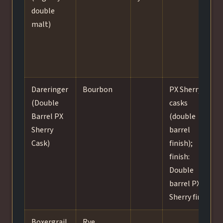
double
malt)
Dareringer
Bourbon
PX Sherry
(Double
casks
Barrel PX
(double
Sherry
barrel
Cask)
finish);
finish:
Double
barrel PX
Sherry finish
Boxergrail
Rye