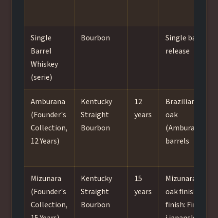
Single
Bourbon
Single barrel
Barrel
release
Whiskey
(serie)
Amburana
Kentucky
12
Brazilian
(Founder's
Straight
years
oak
Collection,
Bourbon
(Amburana)
12 Years)
barrels
Mizunara
Kentucky
15
Mizunara
(Founder's
Straight
years
oak finish;
Collection,
Bourbon
finish: Finish