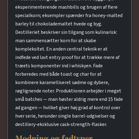
eksperimenterende mashbills og brugen af flere
specialkorn; eksempler spænder fra honey-malted
barley til chokolademaltet hvede og byg.
Destilleriet beskriver sin tilgang som kulinarisk:
man sammensætter korn for at skabe
kompleksitet. En anden central teknik er at
indfede ved lavt entry proof for at trække mere af
træets komponenter ind i whiskyen. Fade
forberedes med både toast og char for at
kombinere karamelliseret sødme og dybere,
røglignende noter. Produktionen arbejder i meget
små batches — man høster aldrig mere end 15 fade
ad gangen — hvilket giver høj grad af kontrol over
hver serie, herunder single barrel-udgivelser og
destillery-eksklusive cask-strength-flasker.
Modning og fadtyper