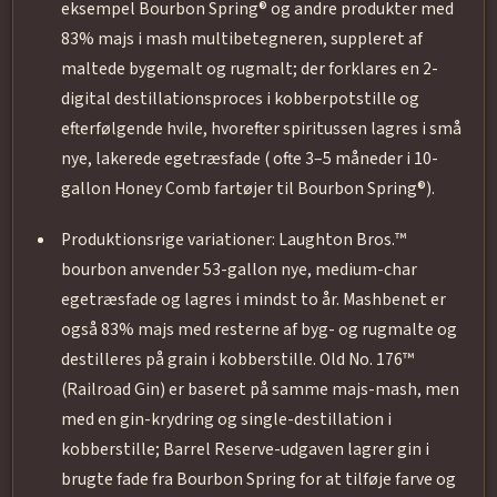
eksempel Bourbon Spring® og andre produkter med
83% majs i mash multibetegneren, suppleret af
maltede bygemalt og rugmalt; der forklares en 2-
digital destillationsproces i kobberpotstille og
efterfølgende hvile, hvorefter spiritussen lagres i små
nye, lakerede egetræsfade ( ofte 3–5 måneder i 10-
gallon Honey Comb fartøjer til Bourbon Spring®).
Produktionsrige variationer: Laughton Bros.™
bourbon anvender 53-gallon nye, medium-char
egetræsfade og lagres i mindst to år. Mashbenet er
også 83% majs med resterne af byg- og rugmalte og
destilleres på grain i kobberstille. Old No. 176™
(Railroad Gin) er baseret på samme majs-mash, men
med en gin-krydring og single-destillation i
kobberstille; Barrel Reserve-udgaven lagrer gin i
brugte fade fra Bourbon Spring for at tilføje farve og