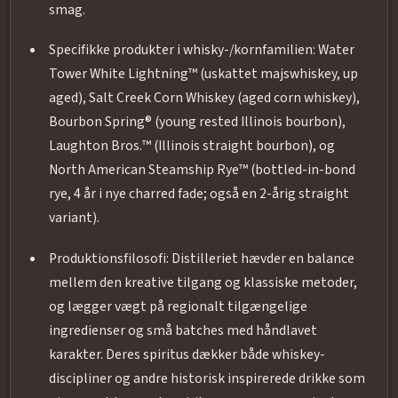
smag.
Specifikke produkter i whisky-/kornfamilien: Water
Tower White Lightning™ (uskattet majswhiskey, up
aged), Salt Creek Corn Whiskey (aged corn whiskey),
Bourbon Spring® (young rested Illinois bourbon),
Laughton Bros.™ (Illinois straight bourbon), og
North American Steamship Rye™ (bottled-in-bond
rye, 4 år i nye charred fade; også en 2-årig straight
variant).
Produktionsfilosofi: Distilleriet hævder en balance
mellem den kreative tilgang og klassiske metoder,
og lægger vægt på regionalt tilgængelige
ingredienser og små batches med håndlavet
karakter. Deres spiritus dækker både whiskey-
discipliner og andre historisk inspirerede drikke som