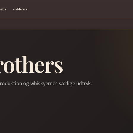
set
Mere
rothers
produktion og whiskyernes særlige udtryk.