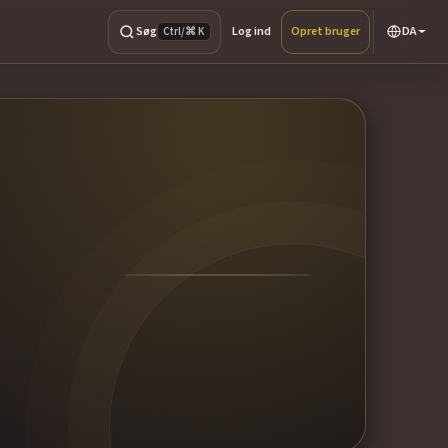
Søg
Log ind
Opret bruger
DA
Ctrl/⌘ K