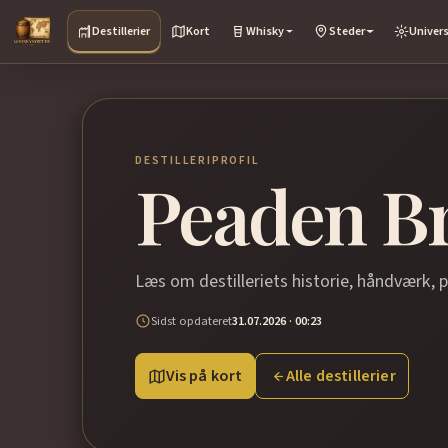
Destillerier
Kort
Whisky
Steder
Univer
DESTILLERIPROFIL
Peaden B
Læs om destilleriets historie, håndværk, 
Sidst opdateret
31.07.2026 · 00:23
Vis på kort
Alle destillerier