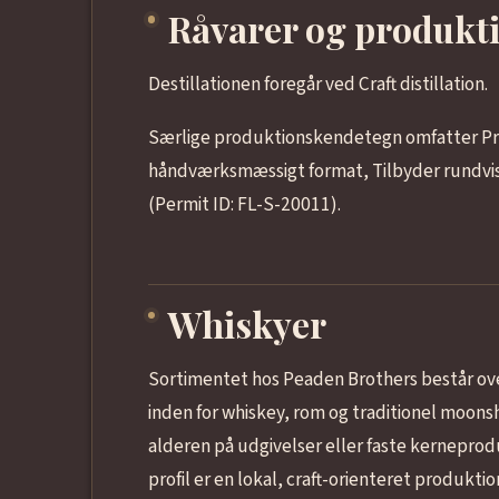
Råvarer og produkt
Destillationen foregår ved Craft distillation.
Særlige produktionskendetegn omfatter Pr
håndværksmæssigt format, Tilbyder rundvis
(Permit ID: FL-S-20011).
Whiskyer
Sortimentet hos Peaden Brothers består ov
inden for whiskey, rom og traditionel moons
alderen på udgivelser eller faste kernepro
profil er en lokal, craft-orienteret produkt