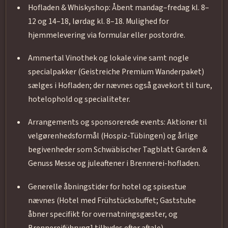
Hofladen & Whiskyshop: Åbent mandag–fredag kl. 8–
12 og 14–18, lørdag kl. 8–18. Mulighed for
hjemmelevering via formular eller postordre.
Ammertal Vinothek og lokale vine samt nogle
specialpakker (Geistreiche Premium Wanderpaket)
sælges i Hofladen; der nævnes også gavekort til ture,
hotelophold og specialiteter.
Arrangements og sponsorerede events: Aktioner til
velgørenhedsformål (Hospiz-Tübingen) og årlige
begivenheder som Schwäbischer Tagblatt Garden &
Genuss Messe og juleaftener i Brennerei-hofladen.
Generelle åbningstider for hotel og spisestue
nævnes (Hotel med Frühstücksbuffet; Gaststube
åbner specifikt for overnatningsgæster, og
Brennereiführung] tilbydes efter aftale).